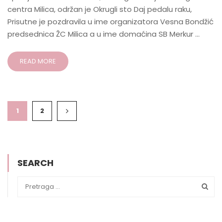
centra Milica, održan je Okrugli sto Daj pedalu raku,
Prisutne je pozdravila u ime organizatora Vesna Bondžić
predsednica ŽC Milica a u ime domaćina SB Merkur …
READ MORE
1
2
SEARCH