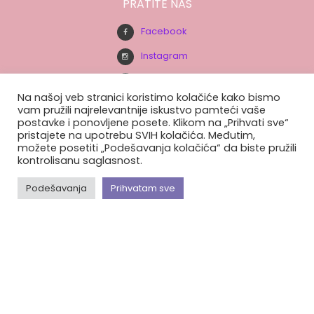
PRATITE NAS
Facebook
Instagram
Youtube
Na našoj veb stranici koristimo kolačiće kako bismo
vam pružili najrelevantnije iskustvo pamteći vaše
postavke i ponovljene posete. Klikom na „Prihvati sve“
BUDITE U TOKU.
pristajete na upotrebu SVIH kolačića. Međutim,
možete posetiti „Podešavanja kolačića“ da biste pružili
Prijavite se na našu e-mail listu.
kontrolisanu saglasnost.
Podešavanja
Prihvatam sve
© Ženski Centar Milica