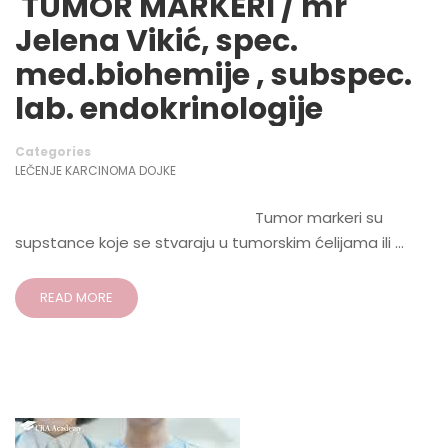
TUMOR MARKERI / mr
Jelena Vikić, spec.
med.biohemije , subspec.
lab. endokrinologije
Categories
LEČENJE KARCINOMA DOJKE
Tumor markeri su
supstance koje se stvaraju u tumorskim ćelijama ili …
READ MORE