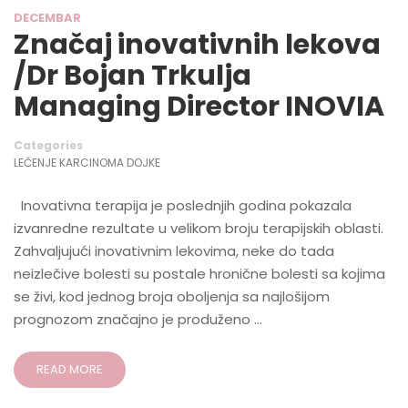
DECEMBAR
Značaj inovativnih lekova
/Dr Bojan Trkulja
Managing Director INOVIA
Categories
LEČENJE KARCINOMA DOJKE
Inovativna terapija je poslednjih godina pokazala
izvanredne rezultate u velikom broju terapijskih oblasti.
Zahvaljujući inovativnim lekovima, neke do tada
neizlečive bolesti su postale hronične bolesti sa kojima
se živi, kod jednog broja oboljenja sa najlošijom
prognozom značajno je produženo …
READ MORE