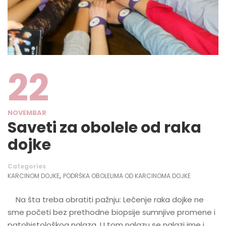
22
NOVEMBAR
Saveti za obolele od raka
dojke
Categories
,
KARCINOM DOJKE
PODRŠKA OBOLELIMA OD KARCINOMA DOJKE
Na šta treba obratiti pažnju: Lečenje raka dojke ne
sme početi bez prethodne biopsije sumnjive promene i
patohistološkog nalaza. U tom nalazu se nalazi ime i