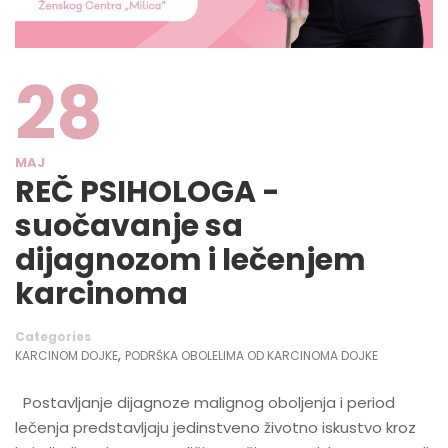
28
MAJ
REČ PSIHOLOGA -
suočavanje sa
dijagnozom i lečenjem
karcinoma
Categories
,
KARCINOM DOJKE
PODRŠKA OBOLELIMA OD KARCINOMA DOJKE
Postavljanje dijagnoze malignog oboljenja i period
lečenja predstavljaju jedinstveno životno iskustvo kroz