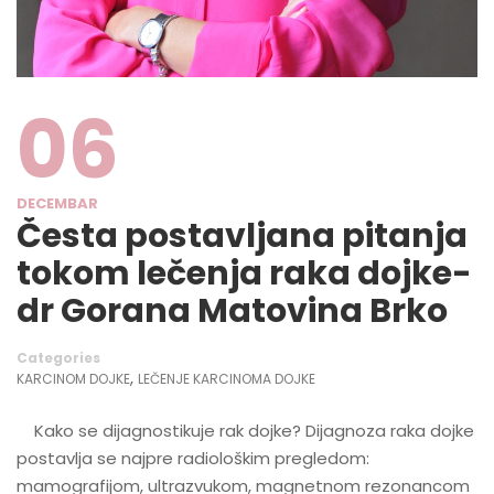
06
DECEMBAR
Česta postavljana pitanja
tokom lečenja raka dojke-
dr Gorana Matovina Brko
Categories
,
KARCINOM DOJKE
LEČENJE KARCINOMA DOJKE
Kako se dijagnostikuje rak dojke? Dijagnoza raka dojke
postavlja se najpre radiološkim pregledom:
mamografijom, ultrazvukom, magnetnom rezonancom