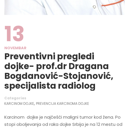
13
NOVEMBAR
Preventivni pregledi
dojke- prof.dr Dragana
Bogdanović-Stojanović,
specijalista radiolog
Categories
,
KARCINOM DOJKE
PREVENCIJA KARCINOMA DOJKE
Karcinom dojke je najčešći maligni tumor kod žena. Po
stopi oboljevanja od raka dojke Srbija je na 12 mestu od