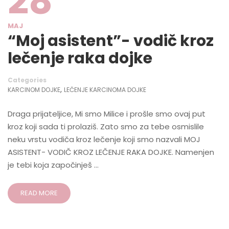
28
MAJ
“Moj asistent”- vodič kroz
lečenje raka dojke
Categories
,
KARCINOM DOJKE
LEČENJE KARCINOMA DOJKE
Draga prijateljice, Mi smo Milice i prošle smo ovaj put
kroz koji sada ti prolaziš. Zato smo za tebe osmislile
neku vrstu vodiča kroz lečenje koji smo nazvali MOJ
ASISTENT- VODIČ KROZ LEČENJE RAKA DOJKE. Namenjen
je tebi koja započinješ …
READ MORE