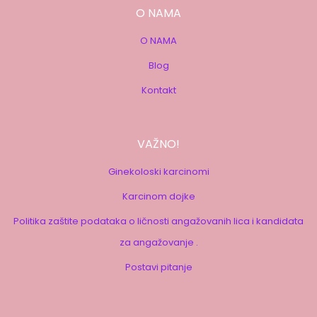
O NAMA
O NAMA
Blog
Kontakt
VAŽNO!
Ginekoloski karcinomi
Karcinom dojke
Politika zaštite podataka o ličnosti angažovanih lica i kandidata
za angažovanje .
Postavi pitanje