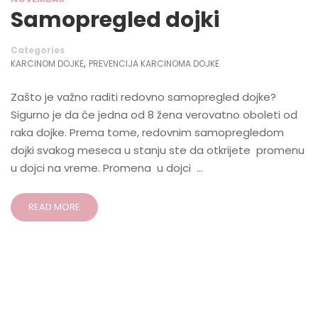
Samopregled dojki
Categories
,
KARCINOM DOJKE
PREVENCIJA KARCINOMA DOJKE
Zašto je važno raditi redovno samopregled dojke?
Sigurno je da će jedna od 8 žena verovatno oboleti od
raka dojke. Prema tome, redovnim samopregledom
dojki svakog meseca u stanju ste da otkrijete promenu
u dojci na vreme. Promena u dojci …
READ MORE