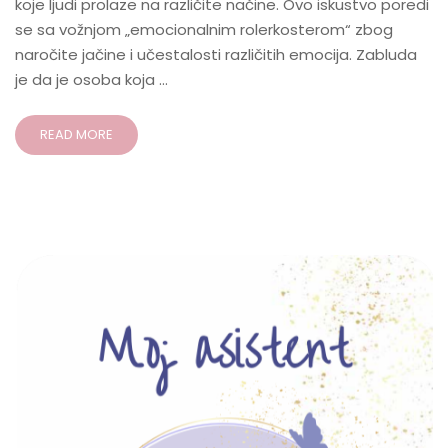
koje ljudi prolaze na različite načine. Ovo iskustvo poredi
se sa vožnjom „emocionalnim rolerkosterom“ zbog
naročite jačine i učestalosti različitih emocija. Zabluda
je da je osoba koja …
READ MORE