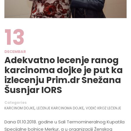
13
DECEMBAR
Adekvatno lecenje ranog
karcinoma dojke je put ka
izlecenju Prim.dr Snežana
Šusnjar IORS
Categories
,
,
KARCINOM DOJKE
LEČENJE KARCINOMA DOJKE
VODIČ KROZ LEČENJE
Dana 01.10.2018. godine u Sali Termomineralnog Kupatila
Specijalne bolnice Merkur, a u organizaciji Ženskog