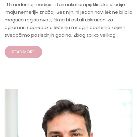
U modernoj medicini i farmakoterapiji kliničke studije
imaju nemerljiv značaj. Bez njih, ni jedan novi lek ne bi bilo
moguće registrovati, čime bi ostali uskraćeni za
ogroman napredak u lečenju mnogih oboljenja kojem
svedočimo poslednjih godina. Zbog toliko velikog …
READ MORE