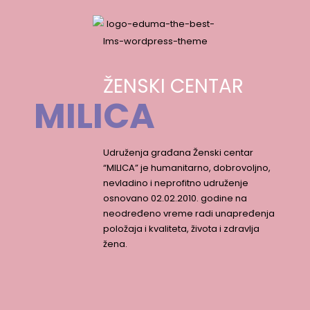
ŽENSKI CENTAR
MILICA
Udruženja građana Ženski centar
“MILICA” je humanitarno, dobrovoljno,
nevladino i neprofitno udruženje
osnovano 02.02.2010. godine na
neodređeno vreme radi unapređenja
položaja i kvaliteta, života i zdravlja
žena.