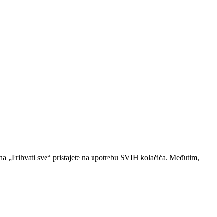
 na „Prihvati sve“ pristajete na upotrebu SVIH kolačića. Međutim,