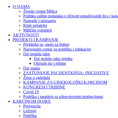
O NAMA
Ženski centar Milica
Politika zaštite podataka o ličnosti angažovanih lica i ka
Nagrade i priznanja
Klub prijatelja
Miličini volonteri
AKTIVNOSTI
PROJEKTI I KAMPANJE
Pregledaj se, meni za ljubav
Nacionalni centar za podršku i edukaciju
Daj pedalu raku
Daj pedalu raku jajnika
Okrugli sto i tribine
Daj snagu
ZASTUPANJE PACIJENTKINJA- INICIJATIVE
Žena u ogledalu
KAMPANJE ZA GINEKOLOŠKI KARCINOM
KONGRESI I TRIBINE
Covid 19
Podrška i saradnja sa zdravstvenim institucijama
KARCINOM DOJKE
Prevencija
Lečenje
Podrška