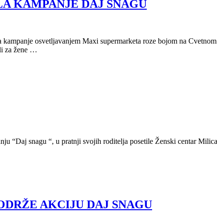
DELA KAMPANJE DAJ SNAGU
aza kampanje osvetljavanjem Maxi supermarketa roze bojom na Cvetno
li za žene …
u “Daj snagu “, u pratnji svojih roditelja posetile Ženski centar Mili
ODRŽE AKCIJU DAJ SNAGU