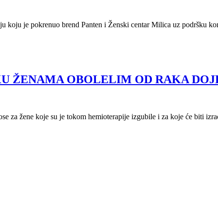
u koju je pokrenuo brend Panten i Ženski centar Milica uz podršku kompan
KU ŽENAMA OBOLELIM OD RAKA DOJ
se za žene koje su je tokom hemioterapije izgubile i za koje će biti iz