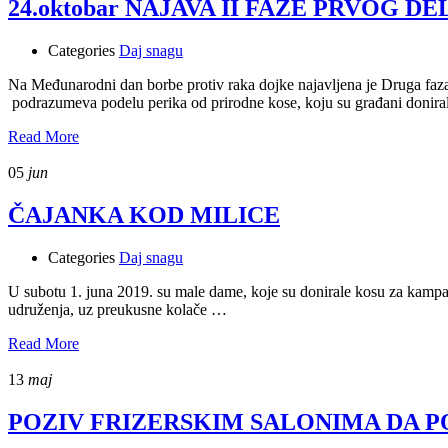
24.oktobar NAJAVA II FAZE PRVOG 
Categories
Daj snagu
Na Međunarodni dan borbe protiv raka dojke najavljena je Druga f
podrazumeva podelu perika od prirodne kose, koju su građani donira
Read More
05
jun
ČAJANKA KOD MILICE
Categories
Daj snagu
U subotu 1. juna 2019. su male dame, koje su donirale kosu za kampanj
udruženja, uz preukusne kolače …
Read More
13
maj
POZIV FRIZERSKIM SALONIMA DA P