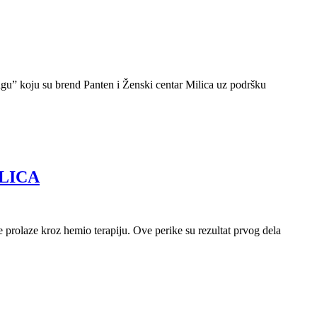
snagu” koju su brend Panten i Ženski centar Milica uz podršku
LICA
rolaze kroz hemio terapiju. Ove perike su rezultat prvog dela