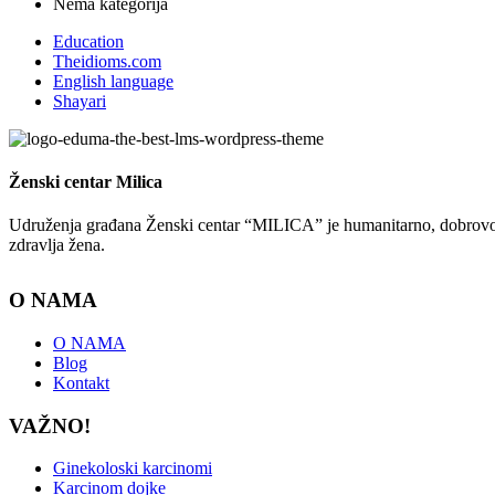
Nema kategorija
Education
Theidioms.com
English language
Shayari
Ženski centar
Milica
Udruženja građana Ženski centar “MILICA” je humanitarno, dobrovoljn
zdravlja žena.
O NAMA
O NAMA
Blog
Kontakt
VAŽNO!
Ginekoloski karcinomi
Karcinom dojke