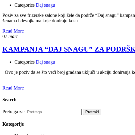
Categories
Daj snagu
Poziv za sve frizerske salone koji žele da podrže “Daj snagu” kampanj
ženama i devojkama koje doniraju kosu …
Read More
07
mart
KAMPANJA “DAJ SNAGU” ZA PODRŠ
Categories
Daj snagu
Ovo je poziv da se što veći broj građana uključi u akciju doniranja ko
…
Read More
Search
Pretraga za:
Kategorije