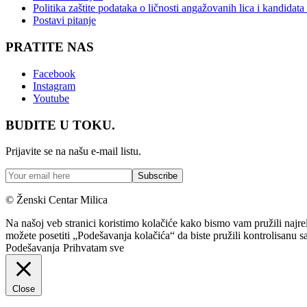
Politika zaštite podataka o ličnosti angažovanih lica i kandidat
Postavi pitanje
PRATITE NAS
Facebook
Instagram
Youtube
BUDITE U TOKU.
Prijavite se na našu e-mail listu.
© Ženski Centar Milica
Na našoj veb stranici koristimo kolačiće kako bismo vam pružili najr
možete posetiti „Podešavanja kolačića“ da biste pružili kontrolisanu s
Podešavanja
Prihvatam sve
Close