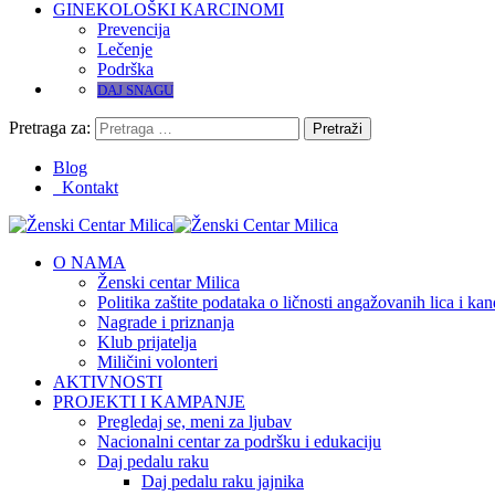
GINEKOLOŠKI KARCINOMI
Prevencija
Lečenje
Podrška
DAJ SNAGU
Pretraga za:
Blog
Kontakt
O NAMA
Ženski centar Milica
Politika zaštite podataka o ličnosti angažovanih lica i ka
Nagrade i priznanja
Klub prijatelja
Miličini volonteri
AKTIVNOSTI
PROJEKTI I KAMPANJE
Pregledaj se, meni za ljubav
Nacionalni centar za podršku i edukaciju
Daj pedalu raku
Daj pedalu raku jajnika