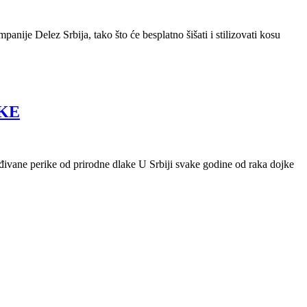
ije Delez Srbija, tako što će besplatno šišati i stilizovati kosu
KE
rađivane perike od prirodne dlake U Srbiji svake godine od raka dojke