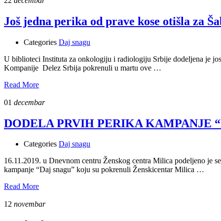
22
decembar
Još jedna perika od prave kose otišla za Š
Categories
Daj snagu
U biblioteci Instituta za onkologiju i radiologiju Srbije dodeljena je 
Kompanije Delez Srbija pokrenuli u martu ove …
Read More
01
decembar
DODELA PRVIH PERIKA KAMPANJE 
Categories
Daj snagu
16.11.2019. u Dnevnom centru Ženskog centra Milica podeljeno je sed
kampanje “Daj snagu” koju su pokrenuli Ženskicentar Milica …
Read More
12
novembar