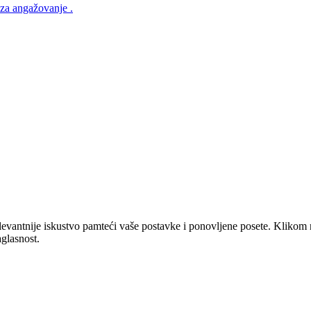
a za angažovanje .
elevantnije iskustvo pamteći vaše postavke i ponovljene posete. Klikom
aglasnost.