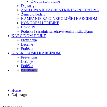
Okrugli sto i tribine
Daj snagu
ZASTUPANJE PACIJENTKINJA- INICIJATIVE
Žena u ogledalu
KAMPANJE ZA GINEKOLOŠKI KARCINOM
KONGRESI I TRIBINE
Covid 19
Podrška i saradnja sa zdravstvenim institucijama
KARCINOM DOJKE
Prevencija
Lečenje
Podrška
GINEKOLOŠKI KARCINOMI
Prevencija
Lečenje
Podrška
DAJ SNAGU
Daj snagu
Home
Daj snagu