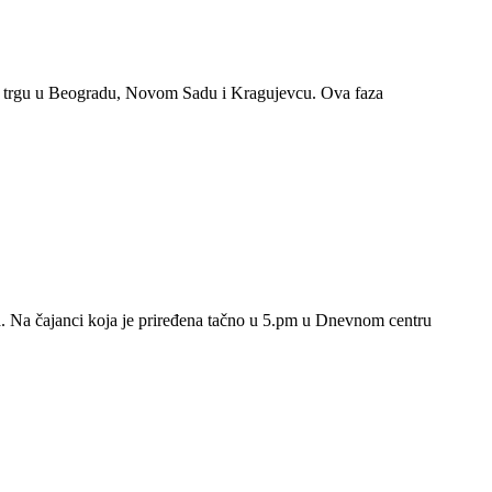
m trgu u Beogradu, Novom Sadu i Kragujevcu. Ova faza
ca. Na čajanci koja je priređena tačno u 5.pm u Dnevnom centru