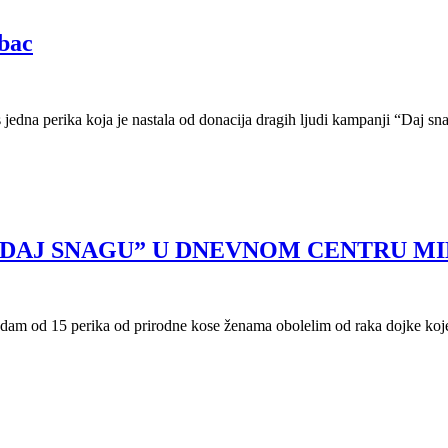
abac
jos jedna perika koja je nastala od donacija dragih ljudi kampanji “Daj 
“DAJ SNAGU” U DNEVNOM CENTRU MI
am od 15 perika od prirodne kose ženama obolelim od raka dojke koje p