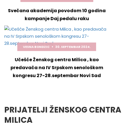
Svečana akademija povodom 10 godina
kampanje Daj pedalu raku
VESNA BONDZIC
30. SEPTEMBAR 2024.
Učešće Ženskog centra Milica , kao
predavača na IV Srpskom senološkom
kongresu 27-28.septembar Novi Sad
PRIJATELJI ŽENSKOG CENTRA
MILICA