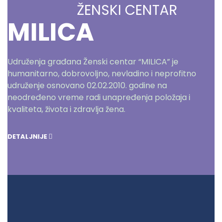
ŽENSKI CENTAR
MILICA
Udruženja građana Ženski centar “MILICA” je
humanitarno, dobrovoljno, nevladino i neprofitno
udruženje osnovano 02.02.2010. godine na
neodređeno vreme radi unapređenja položaja i
kvaliteta, života i zdravlja žena.
DETALJNIJE