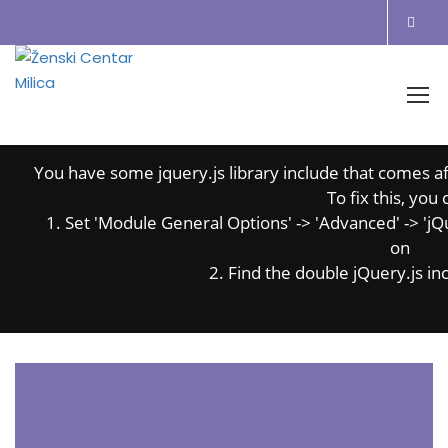
Oops..
You have some jquery.js library include that comes afte
To fix this, you 
1. Set 'Module General Options' -> 'Advanced' -> 'jQue
on
2. Find the double jQuery.js inc