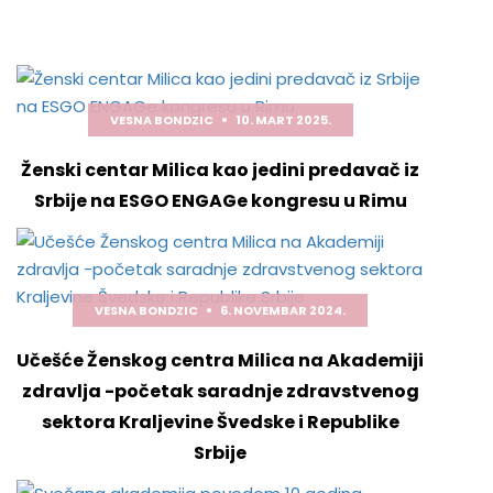
VESNA BONDZIC
10. MART 2025.
Ženski centar Milica kao jedini predavač iz
Srbije na ESGO ENGAGe kongresu u Rimu
VESNA BONDZIC
6. NOVEMBAR 2024.
Učešće Ženskog centra Milica na Akademiji
zdravlja -početak saradnje zdravstvenog
sektora Kraljevine Švedske i Republike
Srbije