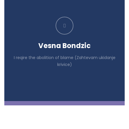
Vesna Bondzic
I reqire the abolition of blame (Zahtevam ukidanje
krivice)