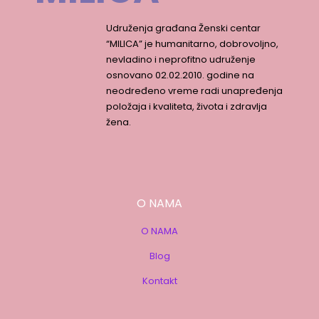
Udruženja građana Ženski centar
“MILICA” je humanitarno, dobrovoljno,
nevladino i neprofitno udruženje
osnovano 02.02.2010. godine na
neodređeno vreme radi unapređenja
položaja i kvaliteta, života i zdravlja
žena.
O NAMA
O NAMA
Blog
Kontakt