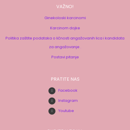
VAŽNO!
Ginekoloski karcinomi
Karcinom dojke
Politika zaštite podataka o ličnosti angažovanih lica i kandidata
za angažovanje .
Postavi pitanje
PRATITE NAS
Facebook
Instagram
Youtube