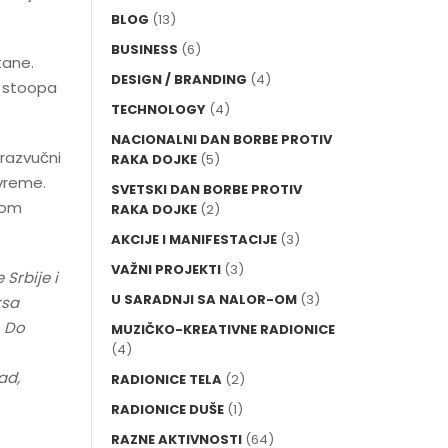
BLOG
(13)
BUSINESS
(6)
tane.
DESIGN / BRANDING
(4)
e stoopa
TECHNOLOGY
(4)
NACIONALNI DAN BORBE PROTIV
trazvučni
RAKA DOJKE
(5)
vreme.
SVETSKI DAN BORBE PROTIV
rvom
RAKA DOJKE
(2)
AKCIJE I MANIFESTACIJE
(3)
VAŽNI PROJEKTI
(3)
Srbije i
U SARADNJI SA NALOR-OM
(3)
rsa
. Do
MUZIČKO-KREATIVNE RADIONICE
(4)
ad,
RADIONICE TELA
(2)
RADIONICE DUŠE
(1)
RAZNE AKTIVNOSTI
(64)