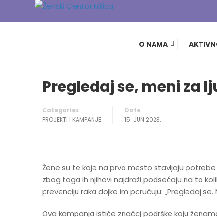
Home
Blog
Projekti i kampanje
Pregledaj se,
O NAMA
AKTIVN
Pregledaj se, meni za l
Categories
Date
PROJEKTI I KAMPANJE
15. JUN 2023.
Žene su te koje na prvo mesto stavljaju potrebe pr
zbog toga ih njihovi najdraži podsećaju na to kol
prevenciju raka dojke im poručuju: „Pregledaj se. 
Ova kampanja ističe značaj podrške koju ženama pr