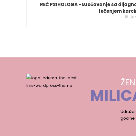
REČ PSIHOLOGA -suočavanje sa dijagn
lečenjem karc
15. ju
ŽEN
MILIC
Udružen
godine 