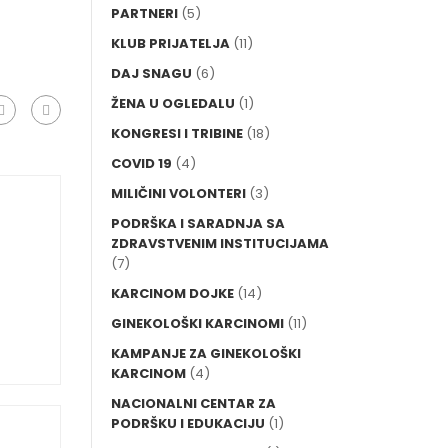
PARTNERI
(5)
KLUB PRIJATELJA
(11)
DAJ SNAGU
(6)
ŽENA U OGLEDALU
(1)
KONGRESI I TRIBINE
(18)
COVID 19
(4)
MILIČINI VOLONTERI
(3)
PODRŠKA I SARADNJA SA
ZDRAVSTVENIM INSTITUCIJAMA
(7)
KARCINOM DOJKE
(14)
GINEKOLOŠKI KARCINOMI
(11)
KAMPANJE ZA GINEKOLOŠKI
KARCINOM
(4)
NACIONALNI CENTAR ZA
PODRŠKU I EDUKACIJU
(1)