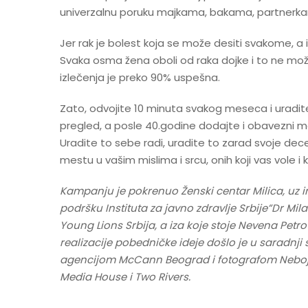
univerzalnu poruku majkama, bakama, partnerkam
Jer rak je bolest koja se može desiti svakome, a
Svaka osma žena oboli od raka dojke i to ne mož
izlečenja je preko 90% uspešna.
Zato, odvojite 10 minuta svakog meseca i uradite
pregled, a posle 40.godine dodajte i obavezni 
Uradite to sebe radi, uradite to zarad svoje dece
mestu u vašim mislima i srcu, onih koji vas vole i ko
Kampanju je pokrenuo Ženski centar Milica, uz ins
podršku Instituta za javno zdravlje Srbije”Dr M
Young Lions Srbija, a iza koje stoje Nevena Petr
realizacije pobedničke ideje došlo je u saradnj
agencijom McCann Beograd i fotografom Neboj
Media House i Two Rivers.