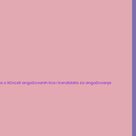
ka o ličnosti angažovanih lica i kandidata za angažovanje .