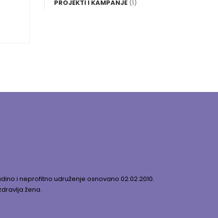
PROJEKTI I KAMPANJE
(1)
dino i neprofitno udruženje osnovano 02.02.2010.
zdravlja žena.