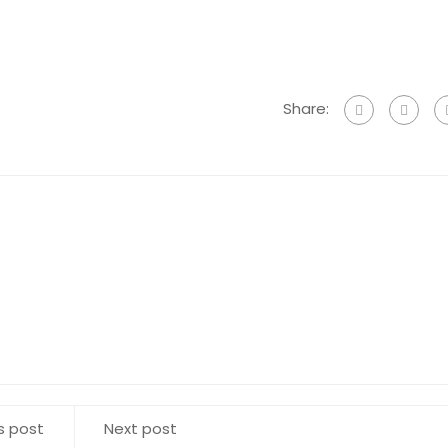
Share:
s post
Next post