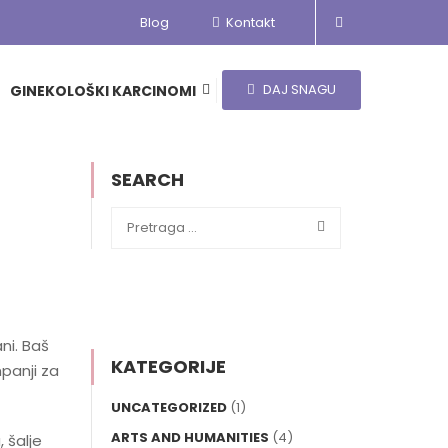
Blog
Kontakt
DAJ SNAGU
GINEKOLOŠKI KARCINOMI
SEARCH
ni. Baš
KATEGORIJE
mpanji za
UNCATEGORIZED
(1)
ARTS AND HUMANITIES
(4)
 šalje