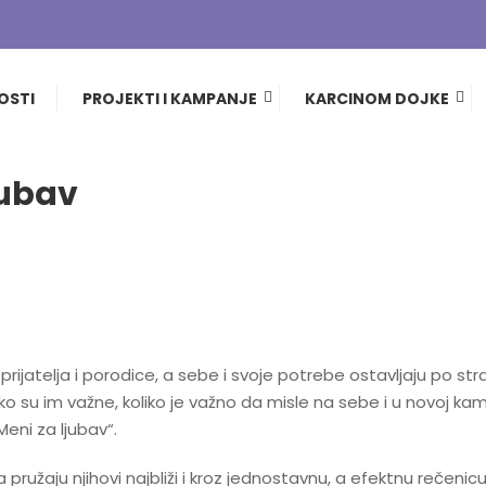
 meni za ljubav
OSTI
PROJEKTI I KAMPANJE
KARCINOM DOJKE
jubav
Daj pedalu raku jajnika
Okrugli sto i tribine
ijatelja i porodice, a sebe i svoje potrebe ostavljaju po stra
iko su im važne, koliko je važno da misle na sebe i u novoj ka
Meni za ljubav“.
užaju njihovi najbliži i kroz jednostavnu, a efektnu rečenicu,