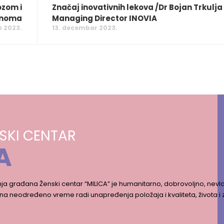
ozom i
Značaj inovativnih lekova /Dr Bojan Trkulja
inoma
Managing Director INOVIA
n 2023.
13. decembar 2023.
SKI CENTAR
A
ja građana Ženski centar “MILICA” je humanitarno, dobrovoljno, nevla
na neodređeno vreme radi unapređenja položaja i kvaliteta, života i 