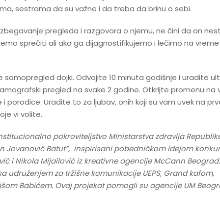
a, sestrama da su važne i da treba da brinu o sebi.
 izbegavanje pregleda i razgovora o njemu, ne čini da on nes
emo sprečiti ali ako ga dijagnostifikujemo i lečimo na vrem
 samopregled dojki. Odvojite 10 minuta godišnje i uradite ul
mamografski pregled na svake 2 godine. Otkrijte promenu na 
 i porodice. Uradite to za ljubav, onih koji su vam uvek na p
je vi volite.
titucionalno pokroviteljstvo Ministarstva zdravlja Republike 
ilan Jovanović Batut”, inspirisani pobedničkom idejom konku
ović i Nikola Mijailović iz kreativne agencije McCann Beograd
i sa udruženjem za tržišne komunikacije UEPS, Grand kafom,
šom Babićem. Ovaj projekat pomogli su agencije UM Beogr