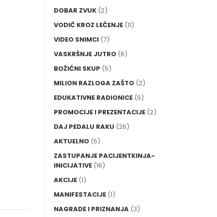
DOBAR ZVUK
(2)
VODIČ KROZ LEČENJE
(11)
VIDEO SNIMCI
(7)
VASKRŠNJE JUTRO
(6)
BOŽIĆNI SKUP
(5)
MILION RAZLOGA ZAŠTO
(2)
EDUKATIVNE RADIONICE
(5)
PROMOCIJE I PREZENTACIJE
(2)
DAJ PEDALU RAKU
(26)
AKTUELNO
(5)
ZASTUPANJE PACIJENTKINJA-
INICIJATIVE
(16)
AKCIJE
(1)
MANIFESTACIJE
(1)
NAGRADE I PRIZNANJA
(3)