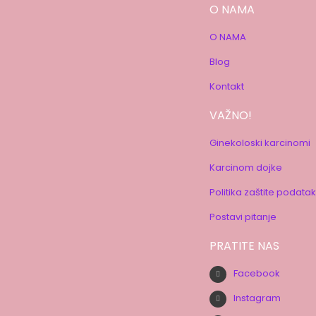
O NAMA
O NAMA
Blog
Kontakt
VAŽNO!
Ginekoloski karcinomi
Karcinom dojke
Politika zaštite podata
Postavi pitanje
PRATITE NAS
Facebook
Instagram