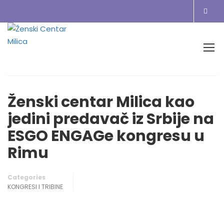
Home
Blog
KONGRESI I TRIBINE
Ženski centar Milica kao jedini predavač iz Srbije na ESGO ENGAGe
kongresu u Rimu
Ženski centar Milica kao
jedini predavač iz Srbije na
ESGO ENGAGe kongresu u
Rimu
Categories
KONGRESI I TRIBINE