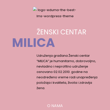
ŽENSKI CENTAR
MILICA
Udruženja građana Ženski centar
“MILICA” je humanitarno, dobrovoljno,
nevladino i neprofitno udruženje
osnovano 02.02.2010. godine na
neodređeno vreme radi unapređenja
položaja i kvaliteta, života i zdravlja
žena.
O NAMA