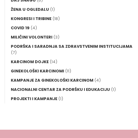
DAJ SNAGU
(6)
ŽENA U OGLEDALU
(1)
KONGRESI I TRIBINE
(18)
COVID 19
(4)
MILIČINI VOLONTERI
(3)
PODRŠKA I SARADNJA SA ZDRAVSTVENIM INSTITUCIJAMA
(7)
KARCINOM DOJKE
(14)
GINEKOLOŠKI KARCINOMI
(11)
KAMPANJE ZA GINEKOLOŠKI KARCINOM
(4)
NACIONALNI CENTAR ZA PODRŠKU I EDUKACIJU
(1)
PROJEKTI I KAMPANJE
(1)