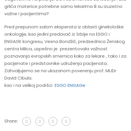
grlića materice potrebne samo lekarima ili su izuzetno
važne i pacijentima?
Pred prepunom salom eksperata iz oblasti ginekološke
onkologije, kao jedini predavač iz Srbije na ESGO i
ENGAGE kongresu, Vesna Bondžić, predsednica Ženskog
centra Milica, uspešno je prezentovala važnost
poznavanja evropskih smernica kako za lekare , tako i za
pacijenate i predstavnike udruženja pacijenata.
Zahvaljujemo se na ukazanom poverenju prof. MUDr
David Cibula.
kao i na velikoj podršci
ESGO ENGAGe
Share: