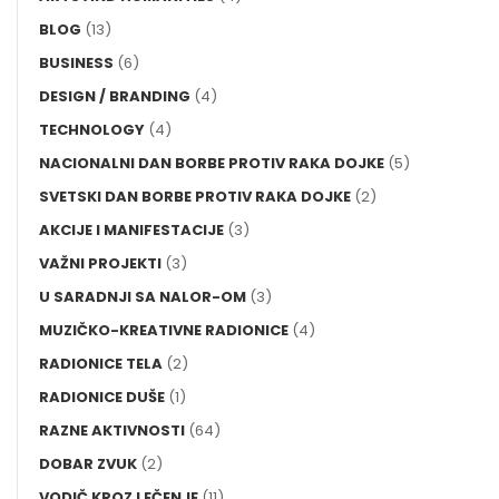
BLOG
(13)
BUSINESS
(6)
DESIGN / BRANDING
(4)
TECHNOLOGY
(4)
NACIONALNI DAN BORBE PROTIV RAKA DOJKE
(5)
SVETSKI DAN BORBE PROTIV RAKA DOJKE
(2)
AKCIJE I MANIFESTACIJE
(3)
VAŽNI PROJEKTI
(3)
U SARADNJI SA NALOR-OM
(3)
MUZIČKO-KREATIVNE RADIONICE
(4)
RADIONICE TELA
(2)
RADIONICE DUŠE
(1)
RAZNE AKTIVNOSTI
(64)
DOBAR ZVUK
(2)
VODIČ KROZ LEČENJE
(11)