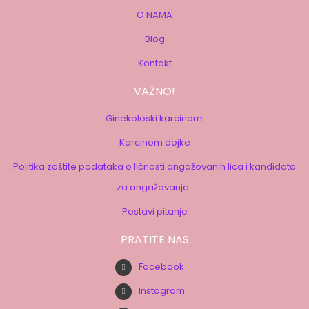
O NAMA
Blog
Kontakt
VAŽNO!
Ginekoloski karcinomi
Karcinom dojke
Politika zaštite podataka o ličnosti angažovanih lica i kandidata
za angažovanje .
Postavi pitanje
PRATITE NAS
Facebook
Instagram