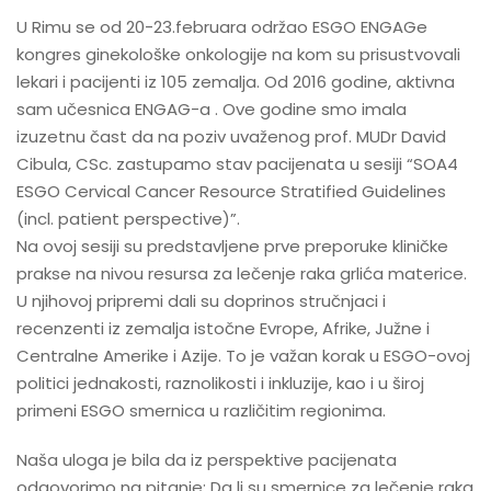
U Rimu se od 20-23.februara održao ESGO ENGAGe
kongres ginekološke onkologije na kom su prisustvovali
lekari i pacijenti iz 105 zemalja. Od 2016 godine, aktivna
sam učesnica ENGAG-a . Ove godine smo imala
izuzetnu čast da na poziv uvaženog prof. MUDr David
Cibula, CSc. zastupamo stav pacijenata u sesiji “SOA4
ESGO Cervical Cancer Resource Stratified Guidelines
(incl. patient perspective)”.
Na ovoj sesiji su predstavljene prve preporuke kliničke
prakse na nivou resursa za lečenje raka grlića materice.
U njihovoj pripremi dali su doprinos stručnjaci i
recenzenti iz zemalja istočne Evrope, Afrike, Južne i
Centralne Amerike i Azije. To je važan korak u ESGO-ovoj
politici jednakosti, raznolikosti i inkluzije, kao i u široj
primeni ESGO smernica u različitim regionima.
Naša uloga je bila da iz perspektive pacijenata
odgovorimo na pitanje: Da li su smernice za lečenje raka