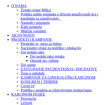
O NAMA
Ženski centar Milica
Politika zaštite podataka o ličnosti angažovanih lica i
kandidata za angažovanje .
Nagrade i priznanja
Klub prijatelja
Miličini volonteri
AKTIVNOSTI
PROJEKTI I KAMPANJE
Pregledaj se, meni za ljubav
Nacionalni centar za podršku i edukaciju
Daj pedalu raku
Daj pedalu raku jajnika
Okrugli sto i tribine
Daj snagu
ZASTUPANJE PACIJENTKINJA- INICIJATIVE
Žena u ogledalu
KAMPANJE ZA GINEKOLOŠKI KARCINOM
KONGRESI I TRIBINE
Covid 19
Podrška i saradnja sa zdravstvenim institucijama
KARCINOM DOJKE
Prevencija
Lečenje