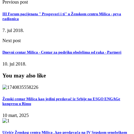
Previous post
III Forum pacijenata " Progovori i ti" u Ženskom centru Milica - prva
radionica
7. jul 2018.
Next post
Dnevni centar Milica - Centar za podršku obolelima od raka - Partneri
10. jul 2018.
You may also like
Ženski centar Milica kao jedini predavač iz Srbije na ESGO ENGAGe
kongresu u Rimu
10 mart, 2025
Učešće Ženskog centra Milica , kao predavača na IV Srpskom senološkom