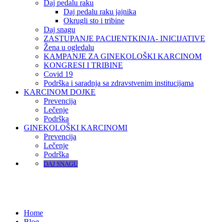
Daj pedalu raku
Daj pedalu raku jajnika
Okrugli sto i tribine
Daj snagu
ZASTUPANJE PACIJENTKINJA- INICIJATIVE
Žena u ogledalu
KAMPANJE ZA GINEKOLOŠKI KARCINOM
KONGRESI I TRIBINE
Covid 19
Podrška i saradnja sa zdravstvenim institucijama
KARCINOM DOJKE
Prevencija
Lečenje
Podrška
GINEKOLOŠKI KARCINOMI
Prevencija
Lečenje
Podrška
DAJ SNAGU
Home
Blog