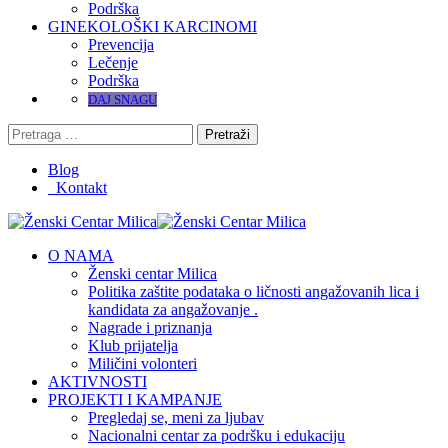
Podrška
GINEKOLOŠKI KARCINOMI
Prevencija
Lečenje
Podrška
DAJ SNAGU
Pretraga
za:
Blog
Kontakt
O NAMA
Ženski centar Milica
Politika zaštite podataka o ličnosti angažovanih lica i
kandidata za angažovanje .
Nagrade i priznanja
Klub prijatelja
Miličini volonteri
AKTIVNOSTI
PROJEKTI I KAMPANJE
Pregledaj se, meni za ljubav
Nacionalni centar za podršku i edukaciju