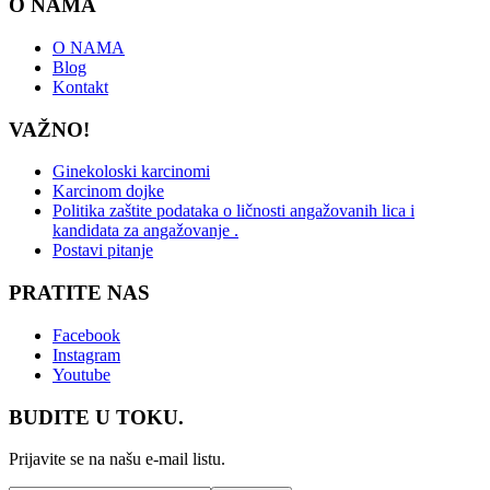
O NAMA
O NAMA
Blog
Kontakt
VAŽNO!
Ginekoloski karcinomi
Karcinom dojke
Politika zaštite podataka o ličnosti angažovanih lica i
kandidata za angažovanje .
Postavi pitanje
PRATITE NAS
Facebook
Instagram
Youtube
BUDITE U TOKU.
Prijavite se na našu e-mail listu.