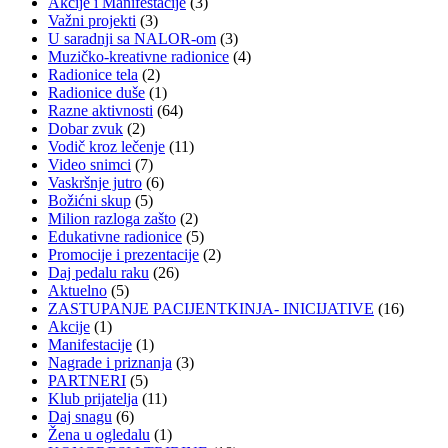
Akcije i Manifestacije
(3)
Važni projekti
(3)
U saradnji sa NALOR-om
(3)
Muzičko-kreativne radionice
(4)
Radionice tela
(2)
Radionice duše
(1)
Razne aktivnosti
(64)
Dobar zvuk
(2)
Vodič kroz lečenje
(11)
Video snimci
(7)
Vaskršnje jutro
(6)
Božićni skup
(5)
Milion razloga zašto
(2)
Edukativne radionice
(5)
Promocije i prezentacije
(2)
Daj pedalu raku
(26)
Aktuelno
(5)
ZASTUPANJE PACIJENTKINJA- INICIJATIVE
(16)
Akcije
(1)
Manifestacije
(1)
Nagrade i priznanja
(3)
PARTNERI
(5)
Klub prijatelja
(11)
Daj snagu
(6)
Žena u ogledalu
(1)