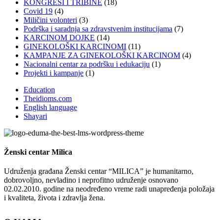
KONGRESI I TRIBINE
(18)
Covid 19
(4)
Miličini volonteri
(3)
Podrška i saradnja sa zdravstvenim institucijama
(7)
KARCINOM DOJKE
(14)
GINEKOLOŠKI KARCINOMI
(11)
KAMPANJE ZA GINEKOLOŠKI KARCINOM
(4)
Nacionalni centar za podršku i edukaciju
(1)
Projekti i kampanje
(1)
Education
Theidioms.com
English language
Shayari
Ženski centar
Milica
Udruženja građana Ženski centar “MILICA” je humanitarno,
dobrovoljno, nevladino i neprofitno udruženje osnovano
02.02.2010. godine na neodređeno vreme radi unapređenja položaja
i kvaliteta, života i zdravlja žena.