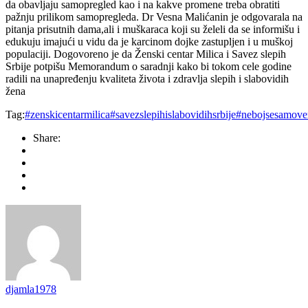
da obavljaju samopregled kao i na kakve promene treba obratiti
pažnju prilikom samopregleda. Dr Vesna Malićanin je odgovarala na
pitanja prisutnih dama,ali i muškaraca koji su želeli da se informišu i
edukuju imajući u vidu da je karcinom dojke zastupljen i u muškoj
populaciji. Dogovoreno je da Ženski centar Milica i Savez slepih
Srbije potpišu Memorandum o saradnji kako bi tokom cele godine
radili na unapređenju kvaliteta života i zdravlja slepih i slabovidih
žena
Tag:
#zenskicentarmilica#savezslepihislabovidihsrbije#nebojsesamov
Share:
djamla1978