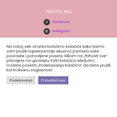
PRATITE NAS
Facebook
Instagram
Youtube
Na našoj veb stranici koristimo kolačiće kako bismo
vam pružili najrelevantnije iskustvo pamteći vaše
postavke i ponovljene posete. Klikom na „Prihvati sve“
BUDITE U TOKU.
pristajete na upotrebu SVIH kolačića. Međutim,
možete posetiti „Podešavanja kolačića“ da biste pružili
Prijavite se na našu e-mail listu.
kontrolisanu saglasnost.
Podešavanja
Prihvatam sve