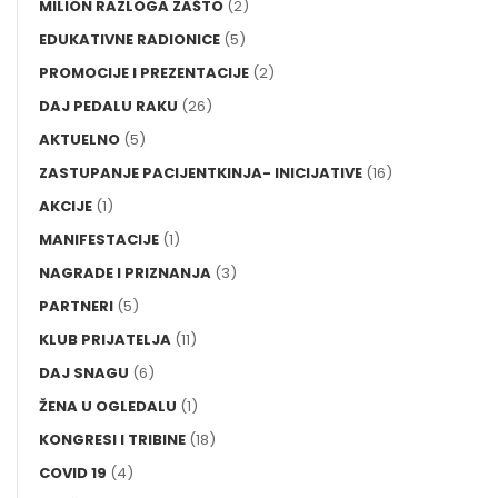
MILION RAZLOGA ZAŠTO
(2)
EDUKATIVNE RADIONICE
(5)
PROMOCIJE I PREZENTACIJE
(2)
DAJ PEDALU RAKU
(26)
AKTUELNO
(5)
ZASTUPANJE PACIJENTKINJA- INICIJATIVE
(16)
AKCIJE
(1)
MANIFESTACIJE
(1)
NAGRADE I PRIZNANJA
(3)
PARTNERI
(5)
KLUB PRIJATELJA
(11)
DAJ SNAGU
(6)
ŽENA U OGLEDALU
(1)
KONGRESI I TRIBINE
(18)
COVID 19
(4)