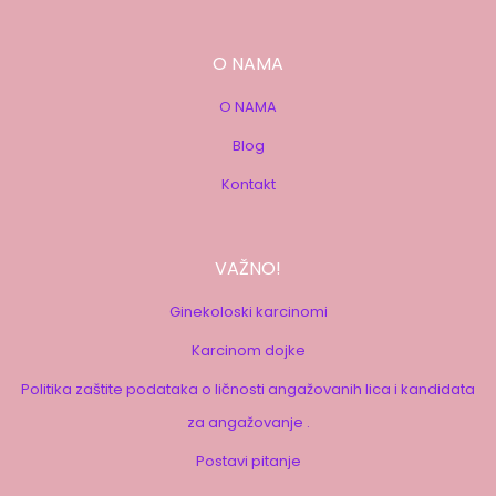
O NAMA
O NAMA
Blog
Kontakt
VAŽNO!
Ginekoloski karcinomi
Karcinom dojke
Politika zaštite podataka o ličnosti angažovanih lica i kandidata
za angažovanje .
Postavi pitanje