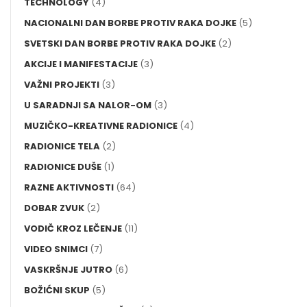
TECHNOLOGY
(4)
NACIONALNI DAN BORBE PROTIV RAKA DOJKE
(5)
SVETSKI DAN BORBE PROTIV RAKA DOJKE
(2)
AKCIJE I MANIFESTACIJE
(3)
VAŽNI PROJEKTI
(3)
U SARADNJI SA NALOR-OM
(3)
MUZIČKO-KREATIVNE RADIONICE
(4)
RADIONICE TELA
(2)
RADIONICE DUŠE
(1)
RAZNE AKTIVNOSTI
(64)
DOBAR ZVUK
(2)
VODIČ KROZ LEČENJE
(11)
VIDEO SNIMCI
(7)
VASKRŠNJE JUTRO
(6)
BOŽIĆNI SKUP
(5)