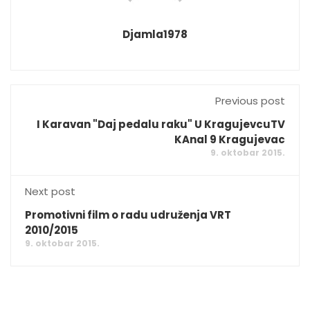
Djamla1978
Previous post
I Karavan "Daj pedalu raku" U KragujevcuTV
KAnal 9 Kragujevac
9. oktobar 2015.
Next post
Promotivni film o radu udruženja VRT
2010/2015
9. oktobar 2015.