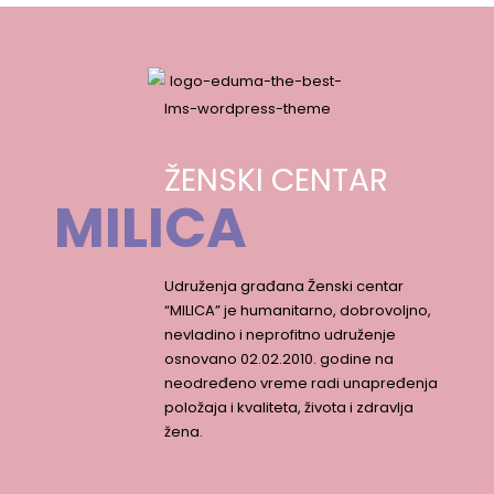
ŽENSKI CENTAR
MILICA
Udruženja građana Ženski centar
“MILICA” je humanitarno, dobrovoljno,
nevladino i neprofitno udruženje
osnovano 02.02.2010. godine na
neodređeno vreme radi unapređenja
položaja i kvaliteta, života i zdravlja
žena.