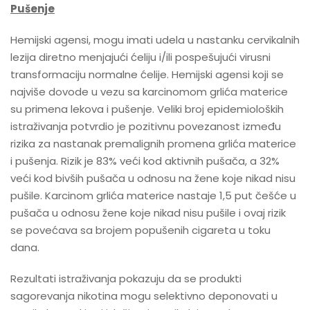
Pu
š
enje
Hemijski agensi, mogu imati udela u nastanku cervikalnih
lezija diretno menjajući ćeliju i/ili pospešujući virusni
transformaciju normalne ćelije. Hemijski agensi koji se
najviše dovode u vezu sa karcinomom grlića materice
su primena lekova i pušenje. Veliki broj epidemioloških
istraživanja potvrdio je pozitivnu povezanost između
rizika za nastanak premalignih promena grlića materice
i pušenja. Rizik je 83% veći kod aktivnih pušača, a 32%
veći kod bivših pušača u odnosu na žene koje nikad nisu
pušile. Karcinom grlića materice nastaje 1,5 put češće u
pušača u odnosu žene koje nikad nisu pušile i ovaj rizik
se povećava sa brojem popušenih cigareta u toku
dana.
Rezultati istraživanja pokazuju da se produkti
sagorevanja nikotina mogu selektivno deponovati u