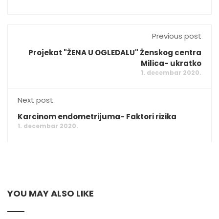
Previous post
Projekat "ŽENA U OGLEDALU" Ženskog centra
Milica- ukratko
1. decembar 2020.
Next post
Karcinom endometrijuma- Faktori rizika
1. decembar 2020.
YOU MAY ALSO LIKE