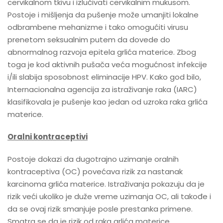
cervikalnom tkivu i izlučivati cervikalnim mukusom.
Postoje i mišljenja da pušenje može umanjiti lokalne
odbrambene mehanizme i tako omogućiti virusu
prenetom seksualnim putem da dovede do
abnormalnog razvoja epitela grlića materice. Zbog
toga je kod aktivnih pušača veća mogućnost infekcije
i/ili slabija sposobnost eliminacije HPV. Kako god bilo,
Internacionalna agencija za istraživanje raka (IARC)
klasifikovala je pušenje kao jedan od uzroka raka grlića
materice.
Oralni kontraceptivi
Postoje dokazi da dugotrajno uzimanje oralnih
kontraceptiva (OC) povećava rizik za nastanak
karcinoma grlića materice. Istraživanja pokazuju da je
rizik veći ukoliko je duže vreme uzimanja OC, ali takođe i
da se ovaj rizik smanjuje posle prestanka primene.
Smatra se da je rizik od raka grlića materice