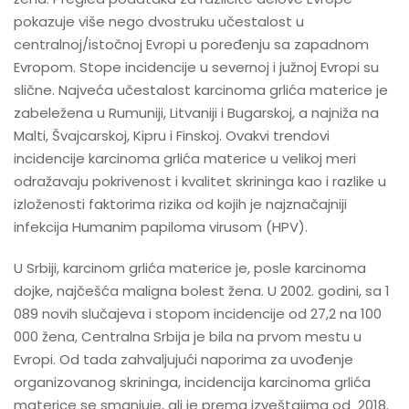
pokazuje više nego dvostruku učestalost u
centralnoj/istočnoj Evropi u poređenju sa zapadnom
Evropom. Stope incidencije u severnoj i južnoj Evropi su
slične. Najveća učestalost karcinoma grlića materice je
zabeležena u Rumuniji, Litvaniji i Bugarskoj, a najniža na
Malti, Švajcarskoj, Kipru i Finskoj. Ovakvi trendovi
incidencije karcinoma grlića materice u velikoj meri
odražavaju pokrivenost i kvalitet skrininga kao i razlike u
izloženosti faktorima rizika od kojih je najznačajniji
infekcija Humanim papiloma virusom (HPV).
U Srbiji, karcinom grlića materice je, posle karcinoma
dojke, najčešća maligna bolest žena. U 2002. godini, sa 1
089 novih slučajeva i stopom incidencije od 27,2 na 100
000 žena, Centralna Srbija je bila na prvom mestu u
Evropi. Od tada zahvaljujući naporima za uvođenje
organizovanog skrininga, incidencija karcinoma grlića
materice se smanjuje, ali je prema izveštajima od 2018.