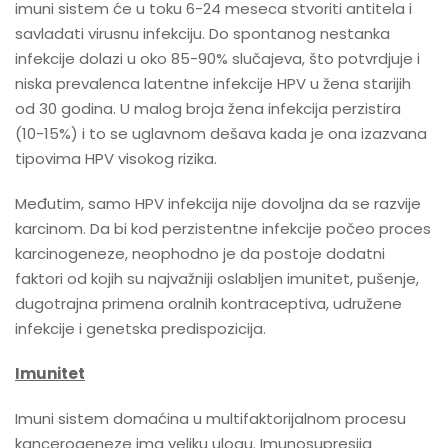
imuni sistem će u toku 6-24 meseca stvoriti antitela i
savladati virusnu infekciju. Do spontanog nestanka
infekcije dolazi u oko 85-90% slučajeva, što potvrdjuje i
niska prevalenca latentne infekcije HPV u žena starijih
od 30 godina. U malog broja žena infekcija perzistira
(10-15%) i to se uglavnom dešava kada je ona izazvana
tipovima HPV visokog rizika.
Međutim, samo HPV infekcija nije dovoljna da se razvije
karcinom. Da bi kod perzistentne infekcije počeo proces
karcinogeneze, neophodno je da postoje dodatni
faktori od kojih su najvažniji oslabljen imunitet, pušenje,
dugotrajna primena oralnih kontraceptiva, udružene
infekcije i genetska predispozicija.
Imunitet
Imuni sistem domaćina u multifaktorijalnom procesu
kancerogeneze ima veliku ulogu. Imunosupresija