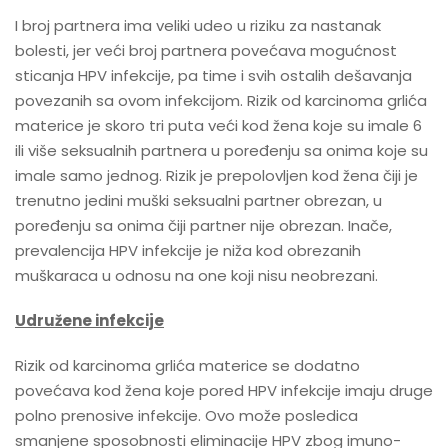
I broj partnera ima veliki udeo u riziku za nastanak
bolesti, jer veći broj partnera povećava mogućnost
sticanja HPV infekcije, pa time i svih ostalih dešavanja
povezanih sa ovom infekcijom. Rizik od karcinoma grlića
materice je skoro tri puta veći kod žena koje su imale 6
ili više seksualnih partnera u poređenju sa onima koje su
imale samo jednog. Rizik je prepolovljen kod žena čiji je
trenutno jedini muški seksualni partner obrezan, u
poređenju sa onima čiji partner nije obrezan. Inače,
prevalencija HPV infekcije je niža kod obrezanih
muškaraca u odnosu na one koji nisu neobrezani.
Udružene infekcije
Rizik od karcinoma grlića materice se dodatno
povećava kod žena koje pored HPV infekcije imaju druge
polno prenosive infekcije. Ovo može posledica
smanjene sposobnosti eliminacije HPV zbog imuno-