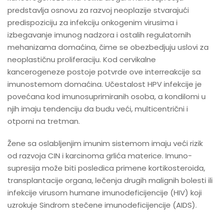
predstavlja osnovu za razvoj neoplazije stvarajući
predispoziciju za infekciju onkogenim virusima i
izbegavanje imunog nadzora i ostalih regulatornih
mehanizama domaćina, čime se obezbedjuju uslovi za
neoplastičnu proliferaciju. Kod cervikalne
kancerogeneze postoje potvrde ove interreakcije sa
imunostemom domaćina. Učestalost HPV infekcije je
povećana kod imunosuprimiranih osoba, a kondilomi u
njih imaju tendenciju da budu veći, multicentrični i
otporni na tretman.
Žene sa oslabljenjim imunim sistemom imaju veći rizik
od razvoja CIN i karcinoma grlića materice. Imuno-
supresija može biti posledica primene kortikosteroida,
transplantacije organa, lečenja drugih malignih bolesti ili
infekcije virusom humane imunodeficijencije (HIV) koji
uzrokuje Sindrom stečene imunodeficijencije (AIDS).