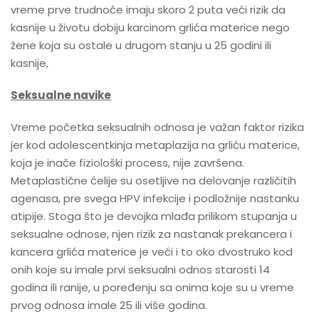
vreme prve trudnoće imaju skoro 2 puta veći rizik da
kasnije u životu dobiju karcinom grlića materice nego
žene koja su ostale u drugom stanju u 25 godini ili
kasnije,
Seksualne navike
Vreme početka seksualnih odnosa je važan faktor rizika
jer kod adolescentkinja metaplazija na grliću materice,
koja je inače fiziološki process, nije završena.
Metaplastične ćelije su osetljive na delovanje različitih
agenasa, pre svega HPV infekcije i podložnije nastanku
atipije. Stoga što je devojka mlađa prilikom stupanja u
seksualne odnose, njen rizik za nastanak prekancera i
kancera grlića materice je veći i to oko dvostruko kod
onih koje su imale prvi seksualni odnos starosti 14
godina ili ranije, u poređenju sa onima koje su u vreme
prvog odnosa imale 25 ili više godina.