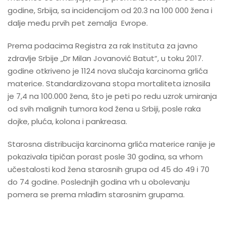
godine, Srbija, sa incidencijom od 20.3 na 100 000 žena i
dalje među prvih pet zemalja Evrope.
Prema podacima Registra za rak Instituta za javno
zdravlje Srbije „Dr Milan Jovanović Batut“, u toku 2017.
godine otkriveno je 1124 nova slučaja karcinoma grlića
materice. Standardizovana stopa mortaliteta iznosila
je 7,4 na 100.000 žena, što je peti po redu uzrok umiranja
od svih malignih tumora kod žena u Srbiji, posle raka
dojke, pluća, kolona i pankreasa.
Starosna distribucija karcinoma grlića materice ranije je
pokazivala tipičan porast posle 30 godina, sa vrhom
učestalosti kod žena starosnih grupa od 45 do 49 i 70
do 74 godine. Poslednjih godina vrh u obolevanju
pomera se prema mlađim starosnim grupama.