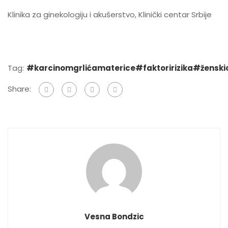
Klinika za ginekologiju i akušerstvo, Klinički centar Srbije
Tag:
#karcinomgrlićamaterice#faktoririzika#žensk
Share:
Vesna Bondzic