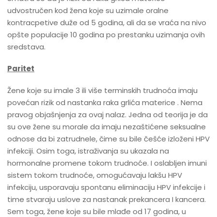
udvostručen kod žena koje su uzimale oralne
kontracpetive duže od 5 godina, ali da se vraća na nivo
opšte populacije 10 godina po prestanku uzimanja ovih
sredstava.
Paritet
Žene koje su imale 3 ili više terminskih ​​trudnoća imaju
povećan rizik od nastanka raka grlića materice . Nema
pravog objašnjenja za ovaj nalaz. Jedna od teorija je da
su ove žene su morale da imaju nezaštićene seksualne
odnose da bi zatrudnele, čime su bile češće izloženi HPV
infekciji. Osim toga, istraživanja su ukazala na
hormonalne promene tokom trudnoće. I oslabljen imuni
sistem tokom trudnoće, omogućavaju lakšu HPV
infekciju, usporavaju spontanu eliminaciju HPV infekcije i
time stvaraju uslove za nastanak prekancera I kancera.
Sem toga, žene koje su bile mlađe od 17 godina, u