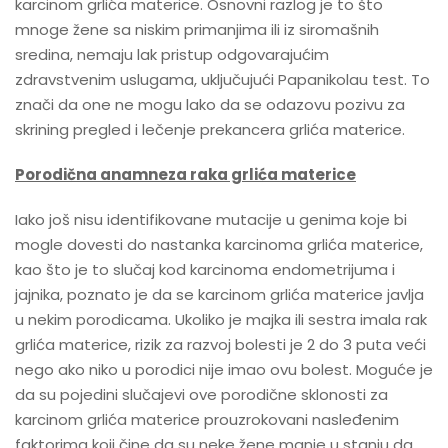
karcinom grlića materice. Osnovni razlog je to što
mnoge žene sa niskim primanjima ili iz siromašnih
sredina, nemaju lak pristup odgovarajućim
zdravstvenim uslugama, uključujući Papanikolau test. To
znači da one ne mogu lako da se odazovu pozivu za
skrining pregled i lečenje prekancera grlića materice.
Porodična anamneza raka grlića materice
Iako još nisu identifikovane mutacije u genima koje bi
mogle dovesti do nastanka karcinoma grlića materice,
kao što je to slučaj kod karcinoma endometrijuma i
jajnika, poznato je da se karcinom grlića materice javlja
u nekim porodicama. Ukoliko je majka ili sestra imala rak
grlića materice, rizik za razvoj bolesti je 2 do 3 puta veći
nego ako niko u porodici nije imao ovu bolest. Moguće je
da su pojedini slučajevi ove porodične sklonosti za
karcinom grlića materice prouzrokovani nasleđenim
faktorima koji čine da su neke žene manje u stanju da