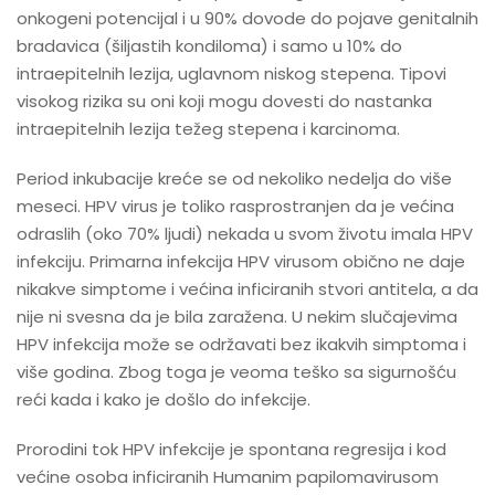
onkogeni potencijal i u 90% dovode do pojave genitalnih
bradavica (šiljastih kondiloma) i samo u 10% do
intraepitelnih lezija, uglavnom niskog stepena. Tipovi
visokog rizika su oni koji mogu dovesti do nastanka
intraepitelnih lezija težeg stepena i karcinoma.
Period inkubacije kreće se od nekoliko nedelja do više
meseci. HPV virus je toliko rasprostranjen da je većina
odraslih (oko 70% ljudi) nekada u svom životu imala HPV
infekciju. Primarna infekcija HPV virusom obično ne daje
nikakve simptome i većina inficiranih stvori antitela, a da
nije ni svesna da je bila zaražena. U nekim slučajevima
HPV infekcija može se održavati bez ikakvih simptoma i
više godina. Zbog toga je veoma teško sa sigurnošću
reći kada i kako je došlo do infekcije.
Prorodini tok HPV infekcije je spontana regresija i kod
većine osoba inficiranih Humanim papilomavirusom