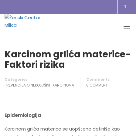
Home
Blog
prevencija ginekoloških karcinoma
Karcinom grlića materice- Faktori rizika
Karcinom grlića materice-
Faktori rizika
Categories
Comments
PREVENCIJA GINEKOLOŠKIH KARCINOMA
0 COMMENT
Epidemiologija
Karcinom grlića materice se uopšteno definiše kao