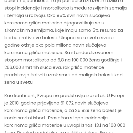
bolest nejednakosti. To je posledica izraženih razlika u
stopi incidencije i mortaliteta između razvijenih zemalja
i zemalja u razvoju. Oko 85% svih novih slučajeva
karcinoma grlića materice dijagnostikuje se u
siromašnim zemljama, koje imaju samo 5% resursa za
borbu protiv ove bolesti. Ukupno se u svetu svake
godine otkrije oko pola miliona novih slučajeva
karcinoma grlića materice. Sa standardizovanom
stopom mortaliteta od 6,8 na 100 000 žena godišnje i
266.000 smrtnih slučajeva, rak grlića materice
predstavlja četvrti uzrok smrti od malignih bolesti kod
žena u svetu.
Kao kontinent, Evropa ne predstavlja izuzetak. U Evropi
je 2018. godine prijavljeno 61 072 novih slučajeva
karcinoma grlića materice, a za 25 829 žena bolest je
imala smrtni ishod. Prosečna stopa incidencije
karcinoma grlića materice u Evropi iznosi 13,1 na 100 000
žena. Pregled podataka za različite delove Evrope