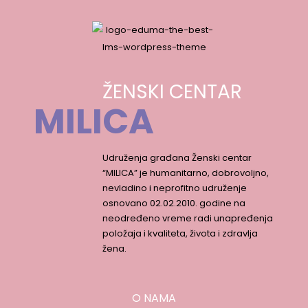
ŽENSKI CENTAR
MILICA
Udruženja građana Ženski centar
“MILICA” je humanitarno, dobrovoljno,
nevladino i neprofitno udruženje
osnovano 02.02.2010. godine na
neodređeno vreme radi unapređenja
položaja i kvaliteta, života i zdravlja
žena.
O NAMA