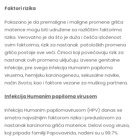
Faktori rizika
Pokazano je da premaligne i maligne promene grlića
materice mogu biti udružene sa različitim faktorima
rizika. Verovatno je da što je duža i češća izloženost
ovim faktorima, rizik za nastanak patoloških promena
grlića postaje sve veći. Činioci koji povećavaju rizik za
nastanak ovih promena uključuju: izvesne genitalne
infekcije, pre svega infekcija Humanim papiloma
virusima, hemijsku karcinogenezu, sekusalne navike,
način života, kao i faktore vezane za muškog partnera.
Infekcija Humanim papiloma virusom
Infekcija Humanim papilomavirusom (HPV) danas se
smatra najvažnijim faktorom rizika i preduslovom za
nastanak karcinoma grlića materice. Delovi ovog virusa,
koji pripada familiji Papovavirida, nađeni su u 99.7%