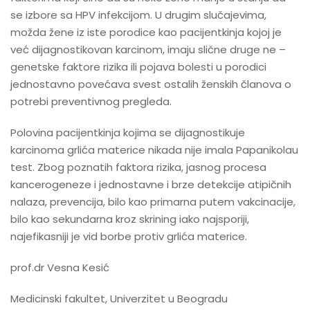
se izbore sa HPV infekcijom. U drugim slučajevima,
možda žene iz iste porodice kao pacijentkinja kojoj je
već dijagnostikovan karcinom, imaju slične druge ne –
genetske faktore rizika ili pojava bolesti u porodici
jednostavno povećava svest ostalih ženskih članova o
potrebi preventivnog pregleda.
Polovina pacijentkinja kojima se dijagnostikuje
karcinoma grlića materice nikada nije imala Papanikolau
test. Zbog poznatih faktora rizika, jasnog procesa
kancerogeneze i jednostavne i brze detekcije atipičnih
nalaza, prevencija, bilo kao primarna putem vakcinacije,
bilo kao sekundarna kroz skrining iako najsporiji,
najefikasniji je vid borbe protiv grlića materice.
prof.dr Vesna Kesić
Medicinski fakultet, Univerzitet u Beogradu