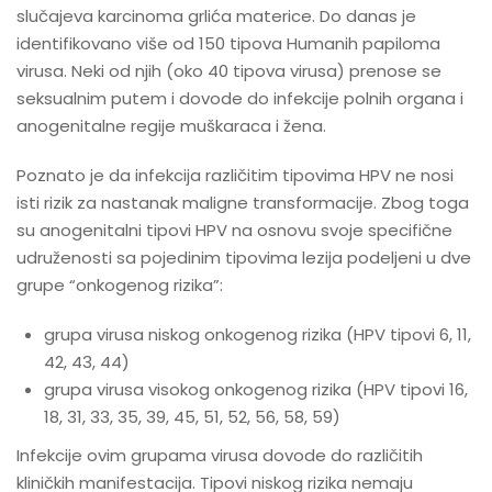
slučajeva karcinoma grlića materice. Do danas je
identifikovano više od 150 tipova Humanih papiloma
virusa. Neki od njih (oko 40 tipova virusa) prenose se
seksualnim putem i dovode do infekcije polnih organa i
anogenitalne regije muškaraca i žena.
Poznato je da infekcija različitim tipovima HPV ne nosi
isti rizik za nastanak maligne transformacije. Zbog toga
su anogenitalni tipovi HPV na osnovu svoje specifične
udruženosti sa pojedinim tipovima lezija podeljeni u dve
grupe “onkogenog rizika”:
grupa virusa niskog onkogenog rizika (HPV tipovi 6, 11,
42, 43, 44)
grupa virusa visokog onkogenog rizika (HPV tipovi 16,
18, 31, 33, 35, 39, 45, 51, 52, 56, 58, 59)
Infekcije ovim grupama virusa dovode do različitih
kliničkih manifestacija. Tipovi niskog rizika nemaju