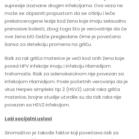
supresije izazvane drugim infekcijama. Ova veza ne
može se objasniti propustom da se otkriju i leče
prekancerogene lezije kod žena koje imaju seksualno
prenosive bolesti, zbog toga što je verovatnije da će
ove žena biti češće pregledane čime je povećana
šansa za detekciju promena na grliću.
Rizik za rak grlića materice je veći kod onih žena koje
pored HPV infekcije imaju i infekciju Hlamidijom
trahomatis. Rizik za adenokarcinom nije povezan sa
infekcijom Hlamidijom. Posle početnih verovanja da je
virus Herpes simpleks tip 2 (HSV2) uzrok raka grlića
materice, brojne studije utvrdile su da rizik raka nije
povezan sa HSV2 infekcijom.
Loši socijalni uslovi
Siromaštvo je takođe faktor koji povećava rizik za