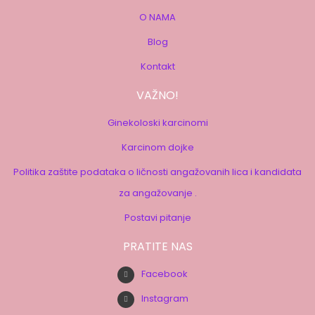
O NAMA
Blog
Kontakt
VAŽNO!
Ginekoloski karcinomi
Karcinom dojke
Politika zaštite podataka o ličnosti angažovanih lica i kandidata
za angažovanje .
Postavi pitanje
PRATITE NAS
Facebook
Instagram