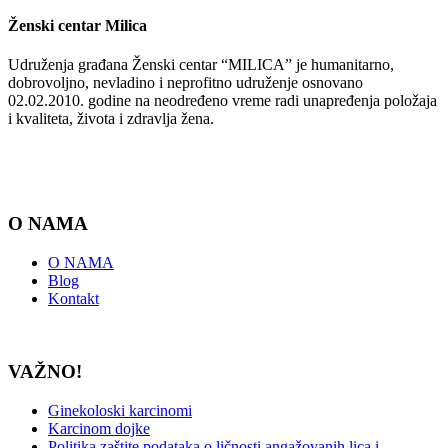
Ženski centar
Milica
Udruženja građana Ženski centar “MILICA” je humanitarno,
dobrovoljno, nevladino i neprofitno udruženje osnovano
02.02.2010. godine na neodređeno vreme radi unapređenja položaja
i kvaliteta, života i zdravlja žena.
O NAMA
O NAMA
Blog
Kontakt
VAŽNO!
Ginekoloski karcinomi
Karcinom dojke
Politika zaštite podataka o ličnosti angažovanih lica i