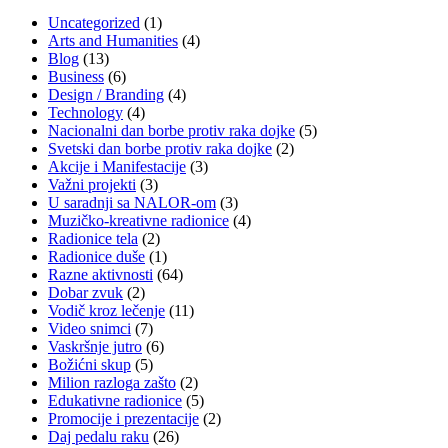
Uncategorized
(1)
Arts and Humanities
(4)
Blog
(13)
Business
(6)
Design / Branding
(4)
Technology
(4)
Nacionalni dan borbe protiv raka dojke
(5)
Svetski dan borbe protiv raka dojke
(2)
Akcije i Manifestacije
(3)
Važni projekti
(3)
U saradnji sa NALOR-om
(3)
Muzičko-kreativne radionice
(4)
Radionice tela
(2)
Radionice duše
(1)
Razne aktivnosti
(64)
Dobar zvuk
(2)
Vodič kroz lečenje
(11)
Video snimci
(7)
Vaskršnje jutro
(6)
Božićni skup
(5)
Milion razloga zašto
(2)
Edukativne radionice
(5)
Promocije i prezentacije
(2)
Daj pedalu raku
(26)