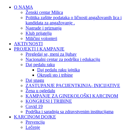
O NAMA
Ženski centar Milica
Politika zaštite podataka o ličnosti angažovanih lica i
kandidata za angažovanje .
Nagrade i priznanja
Klub prijatelja
Miličini volonteri
AKTIVNOSTI
PROJEKTI I KAMPANJE
Pregledaj se, meni za ljubav
Nacionalni centar za podršku i edukaciju
Daj pedalu raku
Daj pedalu raku jajnika
Okrugli sto i tribine
Daj snagu
ZASTUPANJE PACIJENTKINJA- INICIJATIVE
Žena u ogledalu
KAMPANJE ZA GINEKOLOŠKI KARCINOM
KONGRESI I TRIBINE
Covid 19
Podrška i saradnja sa zdravstvenim institucijama
KARCINOM DOJKE
Prevencija
Lečenje