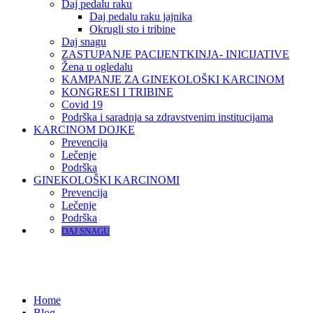
Daj pedalu raku
Daj pedalu raku jajnika
Okrugli sto i tribine
Daj snagu
ZASTUPANJE PACIJENTKINJA- INICIJATIVE
Žena u ogledalu
KAMPANJE ZA GINEKOLOŠKI KARCINOM
KONGRESI I TRIBINE
Covid 19
Podrška i saradnja sa zdravstvenim institucijama
KARCINOM DOJKE
Prevencija
Lečenje
Podrška
GINEKOLOŠKI KARCINOMI
Prevencija
Lečenje
Podrška
DAJ SNAGU
Home
Blog