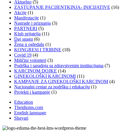
Aktuelno
(5)
ZASTUPANJE PACIJENTKINJA- INICIJATIVE
(16)
Akcije
(1)
Manifestacije
(1)
Nagrade i priznanja
(3)
PARTNERI
(5)
Klub prijatelja
(11)
Daj snagu
(6)
Žena u ogledalu
(1)
KONGRESI I TRIBINE
(18)
Covid 19
(4)
Miličini volonteri
(3)
Podrška i saradnja sa zdravstvenim institucijama
(7)
KARCINOM DOJKE
(14)
GINEKOLOŠKI KARCINOMI
(11)
KAMPANJE ZA GINEKOLOŠKI KARCINOM
(4)
Nacionalni centar za podršku i edukaciju
(1)
Projekti i kampanje
(1)
Education
Theidioms.com
English language
Shayari