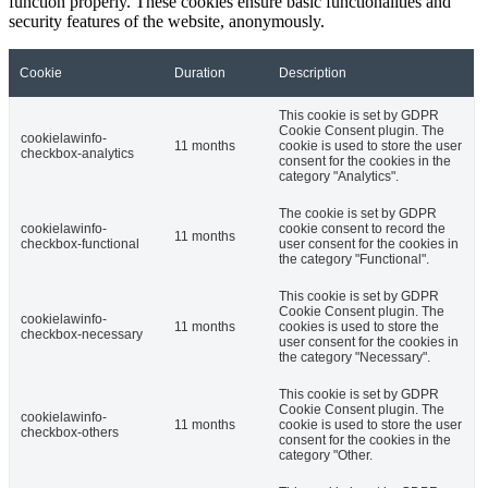
function properly. These cookies ensure basic functionalities and
security features of the website, anonymously.
Cookie
Duration
Description
This cookie is set by GDPR
Cookie Consent plugin. The
cookielawinfo-
11 months
cookie is used to store the user
checkbox-analytics
consent for the cookies in the
category "Analytics".
The cookie is set by GDPR
cookielawinfo-
cookie consent to record the
11 months
checkbox-functional
user consent for the cookies in
the category "Functional".
This cookie is set by GDPR
Cookie Consent plugin. The
cookielawinfo-
11 months
cookies is used to store the
checkbox-necessary
user consent for the cookies in
the category "Necessary".
This cookie is set by GDPR
Cookie Consent plugin. The
cookielawinfo-
11 months
cookie is used to store the user
checkbox-others
consent for the cookies in the
category "Other.