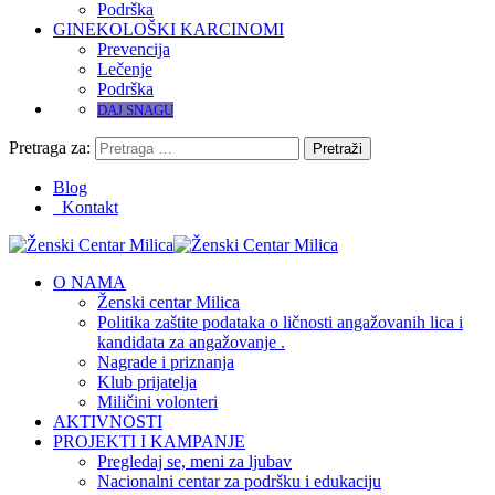
Podrška
GINEKOLOŠKI KARCINOMI
Prevencija
Lečenje
Podrška
DAJ SNAGU
Pretraga za:
Blog
Kontakt
O NAMA
Ženski centar Milica
Politika zaštite podataka o ličnosti angažovanih lica i
kandidata za angažovanje .
Nagrade i priznanja
Klub prijatelja
Miličini volonteri
AKTIVNOSTI
PROJEKTI I KAMPANJE
Pregledaj se, meni za ljubav
Nacionalni centar za podršku i edukaciju