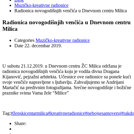
Muzičko-kreativne radionice
Radionica novogodišnjih venčića u Dnevnom centru Milica
Radionica novogodišnjih venčića u Dnevnom centru
Milica
Categories
Muzičko-kreativne radionice
Date
22. decembar 2019.
U subotu 21.12.2019. u Dnevnom centru ŽC Milica održana je
radionica novogodišnjih venčića koju je vodila divna Dragana
Kijanović, pejzažni arhitekta. Učesnice ove radionice su ponele kući
svoje venčiće napravljene s ljubavlju. Zahvaljujemo se Andrijani
Martačić na predivnim fotografijama. Srećne novogodišnje i božićne
praznike svima Vama žele “Milice”
Tag:
#ženskicentarmilica#kreativneradionice#nebojsesamoveruj#rakd
Share: