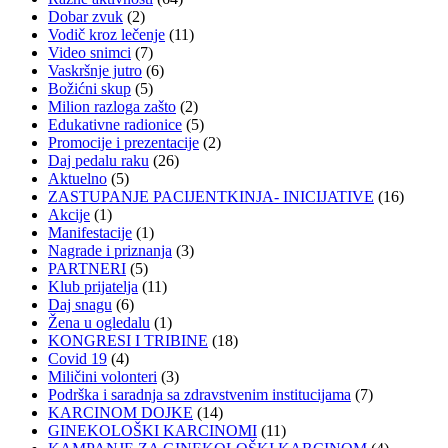
Dobar zvuk
(2)
Vodič kroz lečenje
(11)
Video snimci
(7)
Vaskršnje jutro
(6)
Božićni skup
(5)
Milion razloga zašto
(2)
Edukativne radionice
(5)
Promocije i prezentacije
(2)
Daj pedalu raku
(26)
Aktuelno
(5)
ZASTUPANJE PACIJENTKINJA- INICIJATIVE
(16)
Akcije
(1)
Manifestacije
(1)
Nagrade i priznanja
(3)
PARTNERI
(5)
Klub prijatelja
(11)
Daj snagu
(6)
Žena u ogledalu
(1)
KONGRESI I TRIBINE
(18)
Covid 19
(4)
Miličini volonteri
(3)
Podrška i saradnja sa zdravstvenim institucijama
(7)
KARCINOM DOJKE
(14)
GINEKOLOŠKI KARCINOMI
(11)