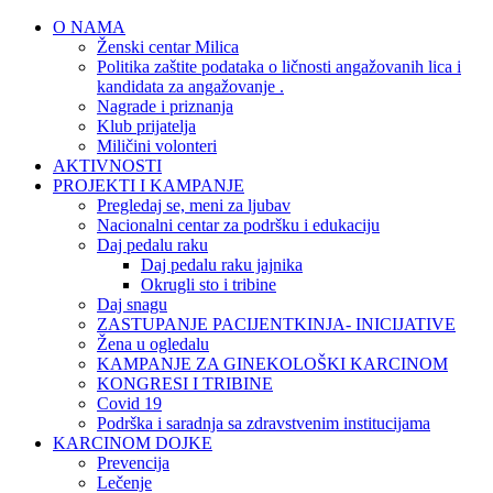
O NAMA
Ženski centar Milica
Politika zaštite podataka o ličnosti angažovanih lica i
kandidata za angažovanje .
Nagrade i priznanja
Klub prijatelja
Miličini volonteri
AKTIVNOSTI
PROJEKTI I KAMPANJE
Pregledaj se, meni za ljubav
Nacionalni centar za podršku i edukaciju
Daj pedalu raku
Daj pedalu raku jajnika
Okrugli sto i tribine
Daj snagu
ZASTUPANJE PACIJENTKINJA- INICIJATIVE
Žena u ogledalu
KAMPANJE ZA GINEKOLOŠKI KARCINOM
KONGRESI I TRIBINE
Covid 19
Podrška i saradnja sa zdravstvenim institucijama
KARCINOM DOJKE
Prevencija
Lečenje