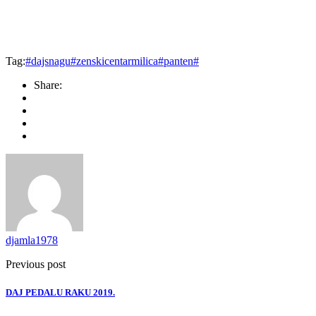
Tag:
#dajsnagu#zenskicentarmilica#panten#
Share:
djamla1978
Previous post
DAJ PEDALU RAKU 2019.