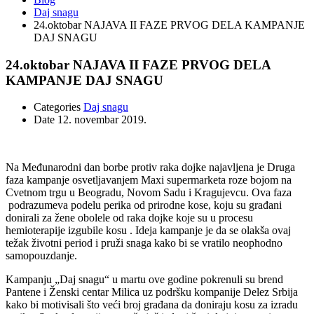
Daj snagu
24.oktobar NAJAVA II FAZE PRVOG DELA KAMPANJE
DAJ SNAGU
24.oktobar NAJAVA II FAZE PRVOG DELA
KAMPANJE DAJ SNAGU
Categories
Daj snagu
Date
12. novembar 2019.
Na Međunarodni dan borbe protiv raka dojke najavljena je Druga
faza kampanje osvetljavanjem Maxi supermarketa roze bojom na
Cvetnom trgu u Beogradu, Novom Sadu i Kragujevcu. Ova faza
podrazumeva podelu perika od prirodne kose, koju su građani
donirali za žene obolele od raka dojke koje su u procesu
hemioterapije izgubile kosu . Ideja kampanje je da se olakša ovaj
težak životni period i pruži snaga kako bi se vratilo neophodno
samopouzdanje.
Kampanju „Daj snagu“ u martu ove godine pokrenuli su brend
Pantene i Ženski centar Milica uz podršku kompanije Delez Srbija
kako bi motivisali što veći broj građana da doniraju kosu za izradu