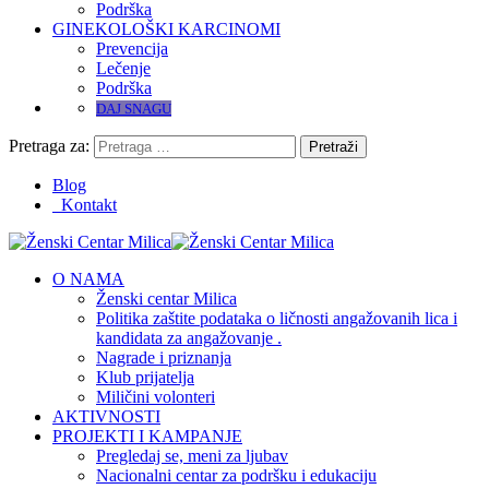
Podrška
GINEKOLOŠKI KARCINOMI
Prevencija
Lečenje
Podrška
DAJ SNAGU
Pretraga za:
Blog
Kontakt
O NAMA
Ženski centar Milica
Politika zaštite podataka o ličnosti angažovanih lica i
kandidata za angažovanje .
Nagrade i priznanja
Klub prijatelja
Miličini volonteri
AKTIVNOSTI
PROJEKTI I KAMPANJE
Pregledaj se, meni za ljubav
Nacionalni centar za podršku i edukaciju