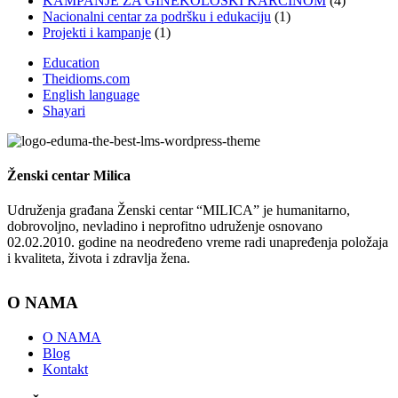
KAMPANJE ZA GINEKOLOŠKI KARCINOM
(4)
Nacionalni centar za podršku i edukaciju
(1)
Projekti i kampanje
(1)
Education
Theidioms.com
English language
Shayari
Ženski centar
Milica
Udruženja građana Ženski centar “MILICA” je humanitarno,
dobrovoljno, nevladino i neprofitno udruženje osnovano
02.02.2010. godine na neodređeno vreme radi unapređenja položaja
i kvaliteta, života i zdravlja žena.
O NAMA
O NAMA
Blog
Kontakt