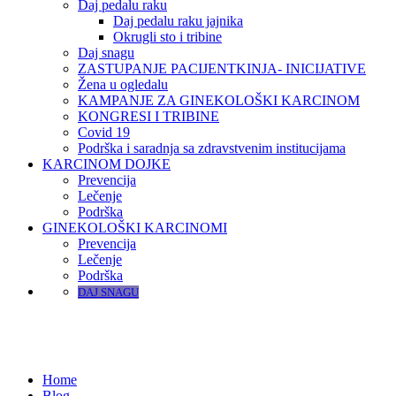
Daj pedalu raku
Daj pedalu raku jajnika
Okrugli sto i tribine
Daj snagu
ZASTUPANJE PACIJENTKINJA- INICIJATIVE
Žena u ogledalu
KAMPANJE ZA GINEKOLOŠKI KARCINOM
KONGRESI I TRIBINE
Covid 19
Podrška i saradnja sa zdravstvenim institucijama
KARCINOM DOJKE
Prevencija
Lečenje
Podrška
GINEKOLOŠKI KARCINOMI
Prevencija
Lečenje
Podrška
DAJ SNAGU
Home
Blog