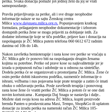
perika. Svaka donacija pomaže još jednoj ženi da joj se vrati
samopouzdanje.
Pravila prijavljivanja za perike, ali i sve druge neophodne
informacije nalaze se na sajtu Ženskog centra
Milica
www.dajsnagu.milica.org.rs.
Popunjavanjem kratkog
formulara, prilaganjem neophodne dokumentacije i izborom
dostupnih perika žene se mogu prijaviti za dobijanje istih. Za
dodatne informacije koje se tiču podrške, prijave kao i donacija na
raspolaganju je ŽC Milica putem telefona 060 6612 672 radnim
danima od 10h do 14h.
Nakon završetka hemioterapije i rasta kose sve perike se vraćaju u
ŽC Milica gde će ponovo biti na raspolaganju drugim ženama
kojima su potrebne. Perike od prave kose su najkvalitetnije jer je
izrada u potpunosti ručna i udobnije su u odnosu na sintetičke.
Dodela perika će se organizovati u prostorijama ŽC Milica. Žene će
osim perike dobiti iskustvenu podršku, razmeniće informacije o
ishrani, vežbama i nus pojavama koje prate terapije a zatim će imati
obuku o održavanju perika. Posle završenih terapija i ponovnog
rasta kose žene će vratiti perike ŽC Milica a potom će se one dati
novim korisnicama . Kampanja Daj Snagu se nastavlja i dalje..
Možete slati svoju kosu na adresu ŽC Milica, kupiti proizvode
brenda Panten u prodavnicama Maxi, Tempo, Shop&Go ili uplatom
donacije za izradu perika na namenski račun ŽC Milica 105-