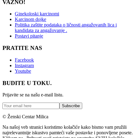
VAŽNO!
Ginekoloski karcinomi
Karcinom dojke
Politika zaštite podataka o ličnosti angažovanih lica i
kandidata za angažovanje .
Postavi pitanje
PRATITE NAS
Facebook
Instagram
Youtube
BUDITE U TOKU.
Prijavite se na našu e-mail listu.
© Ženski Centar Milica
Na našoj veb stranici koristimo kolačiće kako bismo vam pružili
najrelevantnije iskustvo pamteći vaše postavke i ponovljene posete.