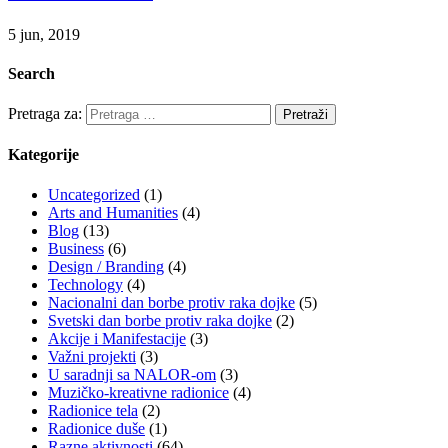
5 jun, 2019
Search
Pretraga za:
Kategorije
Uncategorized
(1)
Arts and Humanities
(4)
Blog
(13)
Business
(6)
Design / Branding
(4)
Technology
(4)
Nacionalni dan borbe protiv raka dojke
(5)
Svetski dan borbe protiv raka dojke
(2)
Akcije i Manifestacije
(3)
Važni projekti
(3)
U saradnji sa NALOR-om
(3)
Muzičko-kreativne radionice
(4)
Radionice tela
(2)
Radionice duše
(1)
Razne aktivnosti
(64)