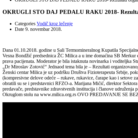
OKRUGLI STO DAJ PEDALU RAKU 2018- Rezultati or
Categories
Vodič kroz lečenje
Date
9. novembar 2018.
Dana 01.10.2018. godine u Sali Termomineralnog Kupatila Specijalne b
Vesna Bondžić predsednica ŽC Milica a u ime domaćina SB Merkur dr D
prava pacijenata. Moderator je bila istaknuta novinarka i voditeljka 
„Dr Miroslav Zotović“ Jednaod tema bila je – Rezultati organizovanog
Ženski centar Milica je uz podršku Društva Fizioterapeuta Srbije, pok
(kompresivne delove odeće – rukave, rukavice, čarape kao i setove za
obratili su se i predstavnici RFZO-a. Marijana Mićić, direktor Sektor
predavače, predstavnike zdravstvenih institucija i članove udruženja p
Okruglom stolu na www.milica.org.rs OVO PREDAVANJE S