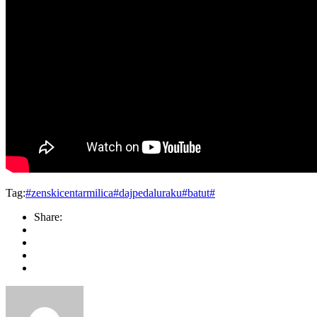
Tag:
#zenskicentarmilica#dajpedaluraku#batut#
Share: