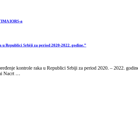
IMA IORS-a
u Republici Srbiji za period 2020-2022. godine.”
ređenje kontrole raka u Republici Srbiji za period 2020. – 2022. godi
ni Nacrt …