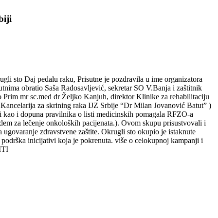
iji
li sto Daj pedalu raku, Prisutne je pozdravila u ime organizatora
nima obratio Saša Radosavljević, sekretar SO V.Banja i zaštitnik
o Prim mr sc.med dr Željko Kanjuh, direktor Klinike za rehabilitaciju
Kancelarija za skrining raka IJZ Srbije “Dr Milan Jovanović Batut” )
iji kao i dopuna pravilnika o listi medicinskih pomagala RFZO-a
dem za lečenje onkoloških pacijenata.). Ovom skupu prisustvovali i
 ugovaranje zdravstvene zaštite. Okrugli sto okupio je istaknute
 podrška inicijativi koja je pokrenuta. više o celokupnoj kampanji i
ITI