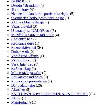
Business
(6)
Design / Branding
(4)
Technology
(4)
Nacionalni dan borbe protiv raka dojke
(5)
Svetski dan borbe protiv raka dojke
(2)
Akcije i Manifestacije
(3)
Važni projekti
(3)
U saradnji sa NALOR-om
(3)
Muzičko-kreativne radionice
(4)
Radionice tela
(2)
Radionice duše
(1)
Razne aktivnosti
(64)
Dobar zvuk
(2)
Vodič kroz lečenje
(11)
Video snimci
(7)
Vaskršnje jutro
(6)
Božićni skup
(5)
Milion razloga zašto
(2)
Edukativne radionice
(5)
Promocije i prezentacije
(2)
Daj pedalu raku
(26)
Aktuelno
(5)
ZASTUPANJE PACIJENTKINJA- INICIJATIVE
(16)
Akcije
(1)
Manifestacije
(1)