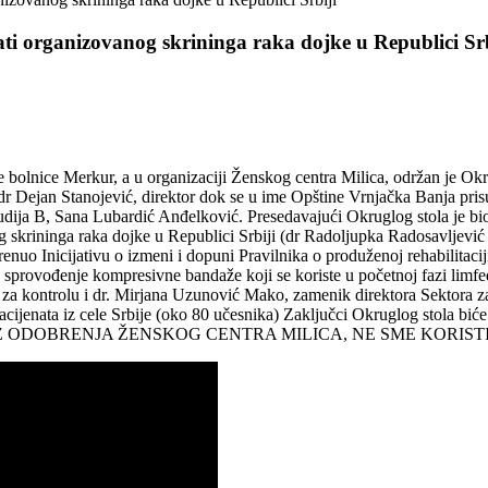
ganizovanog skrininga raka dojke u Republici Srb
olnice Merkur, a u organizaciji Ženskog centra Milica, održan je Okrug
ejan Stanojević, direktor dok se u ime Opštine Vrnjačka Banja prisut
Studija B, Sana Lubardić Anđelković. Presedavajući Okruglog stola je bi
 skrininga raka dojke u Republici Srbiji (dr Radoljupka Radosavljević 
renuo Inicijativu o izmeni i dopuni Pravilnika o produženoj rehabilitac
 sprovođenje kompresivne bandaže koji se koriste u početnoj fazi limfe
a za kontrolu i dr. Mirjana Uzunović Mako, zamenik direktora Sektora za
acijenata iz cele Srbije (oko 80 učesnika) Zaključci Okruglog stola biće
E BEZ ODOBRENJA ŽENSKOG CENTRA MILICA, NE SME KORIST