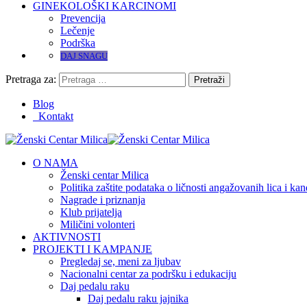
GINEKOLOŠKI KARCINOMI
Prevencija
Lečenje
Podrška
DAJ SNAGU
Pretraga za:
Blog
Kontakt
O NAMA
Ženski centar Milica
Politika zaštite podataka o ličnosti angažovanih lica i ka
Nagrade i priznanja
Klub prijatelja
Miličini volonteri
AKTIVNOSTI
PROJEKTI I KAMPANJE
Pregledaj se, meni za ljubav
Nacionalni centar za podršku i edukaciju
Daj pedalu raku
Daj pedalu raku jajnika