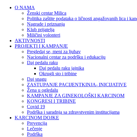
O NAMA
Ženski centar Milica
Politika zaštite podataka o ličnosti angažovanih lica i ka
Nagrade i priznanja
Klub prijatelja
Miličini volonteri
AKTIVNOSTI
PROJEKTI I KAMPANJE
Pregledaj se, meni za ljubav
Nacionalni centar za podršku i edukaciju
Daj pedalu raku
Daj pedalu raku jajnika
Okrugli sto i tribine
Daj snagu
ZASTUPANJE PACIJENTKINJA- INICIJATIVE
Žena u ogledalu
KAMPANJE ZA GINEKOLOŠKI KARCINOM
KONGRESI I TRIBINE
Covid 19
Podrška i saradnja sa zdravstvenim institucijama
KARCINOM DOJKE
Prevencija
Lečenje
Podrška