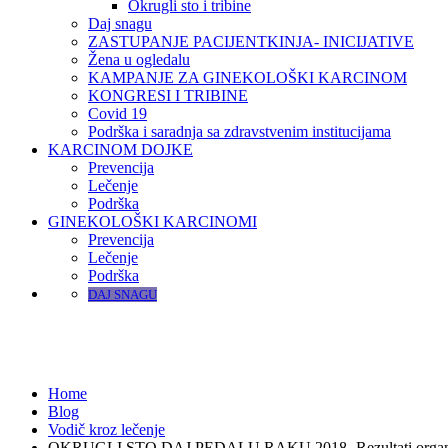
Okrugli sto i tribine
Daj snagu
ZASTUPANJE PACIJENTKINJA- INICIJATIVE
Žena u ogledalu
KAMPANJE ZA GINEKOLOŠKI KARCINOM
KONGRESI I TRIBINE
Covid 19
Podrška i saradnja sa zdravstvenim institucijama
KARCINOM DOJKE
Prevencija
Lečenje
Podrška
GINEKOLOŠKI KARCINOMI
Prevencija
Lečenje
Podrška
DAJ SNAGU
Home
Blog
Vodič kroz lečenje
OKRUGLI STO DAJ PEDALU RAKU 2018- Rezultati organizova