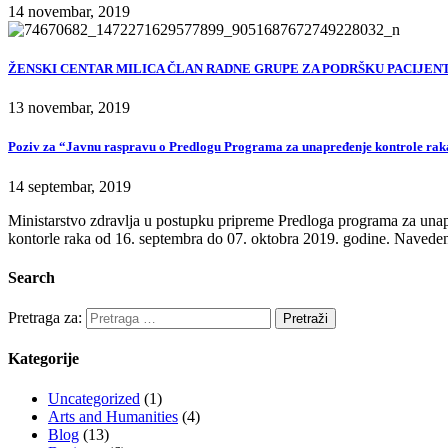
14 novembar, 2019
ŽENSKI CENTAR MILICA ČLAN RADNE GRUPE ZA PODRŠKU PACIJENT
13 novembar, 2019
Poziv za “Javnu raspravu o Predlogu Programa za unapređenje kontrole raka 
14 septembar, 2019
Ministarstvo zdravlja u postupku pripreme Predloga programa za unap
kontorle raka od 16. septembra do 07. oktobra 2019. godine. Navede
Search
Pretraga za:
Kategorije
Uncategorized
(1)
Arts and Humanities
(4)
Blog
(13)