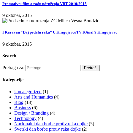
Promotivni film o radu udruženja VRT 2010/2015
9 oktobar, 2015
I Karavan “Daj pedalu raku” U KragujevcuTV KAnal 9 Kragujevac
9 oktobar, 2015
Search
Pretraga za:
Kategorije
Uncategorized
(1)
Arts and Humanities
(4)
Blog
(13)
Business
(6)
Design / Branding
(4)
Technology
(4)
Nacionalni dan borbe protiv raka dojke
(5)
Svetski dan borbe protiv raka dojke
(2)