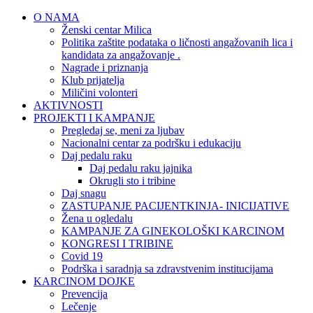
O NAMA
Ženski centar Milica
Politika zaštite podataka o ličnosti angažovanih lica i
kandidata za angažovanje .
Nagrade i priznanja
Klub prijatelja
Miličini volonteri
AKTIVNOSTI
PROJEKTI I KAMPANJE
Pregledaj se, meni za ljubav
Nacionalni centar za podršku i edukaciju
Daj pedalu raku
Daj pedalu raku jajnika
Okrugli sto i tribine
Daj snagu
ZASTUPANJE PACIJENTKINJA- INICIJATIVE
Žena u ogledalu
KAMPANJE ZA GINEKOLOŠKI KARCINOM
KONGRESI I TRIBINE
Covid 19
Podrška i saradnja sa zdravstvenim institucijama
KARCINOM DOJKE
Prevencija
Lečenje