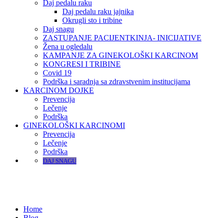
Daj pedalu raku
Daj pedalu raku jajnika
Okrugli sto i tribine
Daj snagu
ZASTUPANJE PACIJENTKINJA- INICIJATIVE
Žena u ogledalu
KAMPANJE ZA GINEKOLOŠKI KARCINOM
KONGRESI I TRIBINE
Covid 19
Podrška i saradnja sa zdravstvenim institucijama
KARCINOM DOJKE
Prevencija
Lečenje
Podrška
GINEKOLOŠKI KARCINOMI
Prevencija
Lečenje
Podrška
DAJ SNAGU
Home
Blog