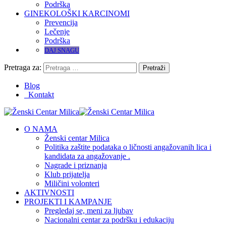
Podrška
GINEKOLOŠKI KARCINOMI
Prevencija
Lečenje
Podrška
DAJ SNAGU
Pretraga za:
Blog
Kontakt
O NAMA
Ženski centar Milica
Politika zaštite podataka o ličnosti angažovanih lica i
kandidata za angažovanje .
Nagrade i priznanja
Klub prijatelja
Miličini volonteri
AKTIVNOSTI
PROJEKTI I KAMPANJE
Pregledaj se, meni za ljubav
Nacionalni centar za podršku i edukaciju