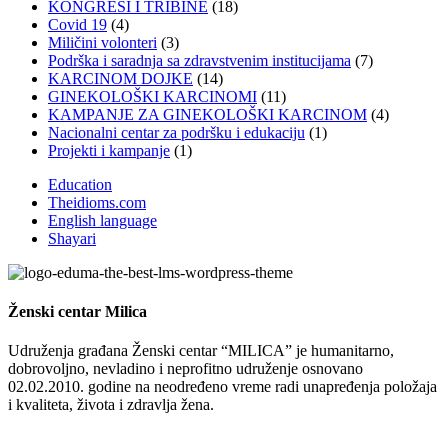
KONGRESI I TRIBINE
(18)
Covid 19
(4)
Miličini volonteri
(3)
Podrška i saradnja sa zdravstvenim institucijama
(7)
KARCINOM DOJKE
(14)
GINEKOLOŠKI KARCINOMI
(11)
KAMPANJE ZA GINEKOLOŠKI KARCINOM
(4)
Nacionalni centar za podršku i edukaciju
(1)
Projekti i kampanje
(1)
Education
Theidioms.com
English language
Shayari
Ženski centar
Milica
Udruženja građana Ženski centar “MILICA” je humanitarno,
dobrovoljno, nevladino i neprofitno udruženje osnovano
02.02.2010. godine na neodređeno vreme radi unapređenja položaja
i kvaliteta, života i zdravlja žena.