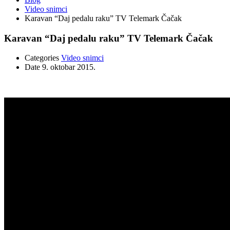
Video snimci
Karavan “Daj pedalu raku” TV Telemark Čačak
Karavan “Daj pedalu raku” TV Telemark Čačak
Categories
Video snimci
Date
9. oktobar 2015.