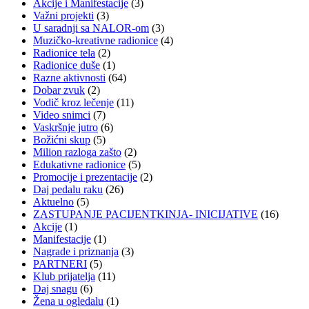
Akcije i Manifestacije
(3)
Važni projekti
(3)
U saradnji sa NALOR-om
(3)
Muzičko-kreativne radionice
(4)
Radionice tela
(2)
Radionice duše
(1)
Razne aktivnosti
(64)
Dobar zvuk
(2)
Vodič kroz lečenje
(11)
Video snimci
(7)
Vaskršnje jutro
(6)
Božićni skup
(5)
Milion razloga zašto
(2)
Edukativne radionice
(5)
Promocije i prezentacije
(2)
Daj pedalu raku
(26)
Aktuelno
(5)
ZASTUPANJE PACIJENTKINJA- INICIJATIVE
(16)
Akcije
(1)
Manifestacije
(1)
Nagrade i priznanja
(3)
PARTNERI
(5)
Klub prijatelja
(11)
Daj snagu
(6)
Žena u ogledalu
(1)