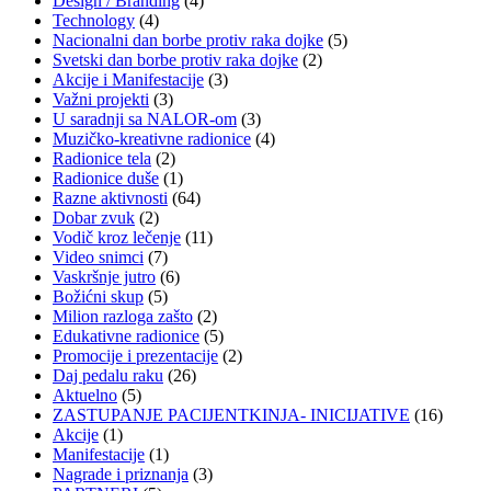
Design / Branding
(4)
Technology
(4)
Nacionalni dan borbe protiv raka dojke
(5)
Svetski dan borbe protiv raka dojke
(2)
Akcije i Manifestacije
(3)
Važni projekti
(3)
U saradnji sa NALOR-om
(3)
Muzičko-kreativne radionice
(4)
Radionice tela
(2)
Radionice duše
(1)
Razne aktivnosti
(64)
Dobar zvuk
(2)
Vodič kroz lečenje
(11)
Video snimci
(7)
Vaskršnje jutro
(6)
Božićni skup
(5)
Milion razloga zašto
(2)
Edukativne radionice
(5)
Promocije i prezentacije
(2)
Daj pedalu raku
(26)
Aktuelno
(5)
ZASTUPANJE PACIJENTKINJA- INICIJATIVE
(16)
Akcije
(1)
Manifestacije
(1)
Nagrade i priznanja
(3)