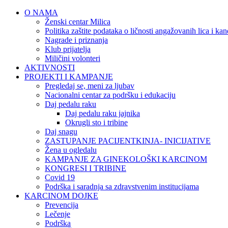
O NAMA
Ženski centar Milica
Politika zaštite podataka o ličnosti angažovanih lica i ka
Nagrade i priznanja
Klub prijatelja
Miličini volonteri
AKTIVNOSTI
PROJEKTI I KAMPANJE
Pregledaj se, meni za ljubav
Nacionalni centar za podršku i edukaciju
Daj pedalu raku
Daj pedalu raku jajnika
Okrugli sto i tribine
Daj snagu
ZASTUPANJE PACIJENTKINJA- INICIJATIVE
Žena u ogledalu
KAMPANJE ZA GINEKOLOŠKI KARCINOM
KONGRESI I TRIBINE
Covid 19
Podrška i saradnja sa zdravstvenim institucijama
KARCINOM DOJKE
Prevencija
Lečenje
Podrška