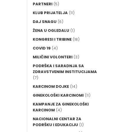
PARTNERI
(5)
KLUB PRIJATELJA
(11)
DAJ SNAGU
(6)
ŽENA U OGLEDALU
(1)
KONGRESI I TRIBINE
(18)
COVID 19
(4)
MILIČINI VOLONTERI
(3)
PODRŠKA I SARADNJA SA
ZDRAVSTVENIM INSTITUCIJAMA
(7)
KARCINOM DOJKE
(14)
GINEKOLOŠKI KARCINOMI
(11)
KAMPANJE ZA GINEKOLOŠKI
KARCINOM
(4)
NACIONALNI CENTAR ZA
PODRŠKU I EDUKACIJU
(1)