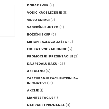
DOBAR ZVUK
(2)
VODIČ KROZ LEČENJE
(11)
VIDEO SNIMCI
(7)
VASKRŠNJE JUTRO
(6)
BOŽIĆNI SKUP
(5)
MILION RAZLOGA ZAŠTO
(2)
EDUKATIVNE RADIONICE
(5)
PROMOCIJE I PREZENTACIJE
(2)
DAJ PEDALU RAKU
(26)
AKTUELNO
(5)
ZASTUPANJE PACIJENTKINJA-
INICIJATIVE
(16)
AKCIJE
(1)
MANIFESTACIJE
(1)
NAGRADE I PRIZNANJA
(3)