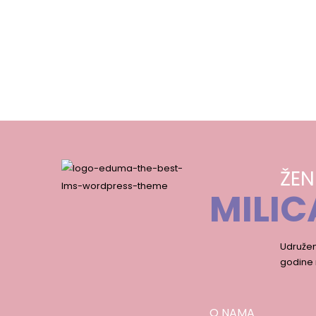
ŽEN
MILIC
Udružen
godine 
O NAMA