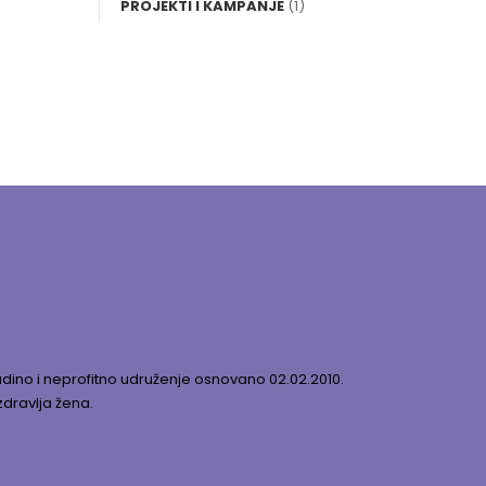
PROJEKTI I KAMPANJE
(1)
dino i neprofitno udruženje osnovano 02.02.2010.
zdravlja žena.