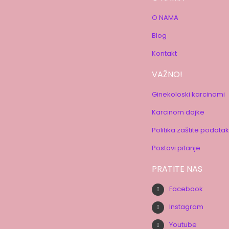
O NAMA
Blog
Kontakt
VAŽNO!
Ginekoloski karcinomi
Karcinom dojke
Politika zaštite podata
Postavi pitanje
PRATITE NAS
Facebook
Instagram
Youtube