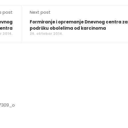
s post
Next post
nevnog
Formiranje i opremanje Dnevnog centra za
entra
podršku obolelima od karcinoma
r 2014.
26. oktobar 2014.