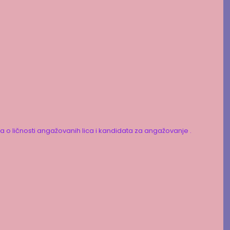
ka o ličnosti angažovanih lica i kandidata za angažovanje .