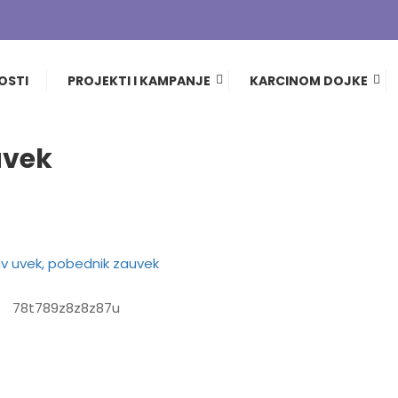
pobednik zauvek
OSTI
PROJEKTI I KAMPANJE
KARCINOM DOJKE
uvek
78t789z8z8z87u