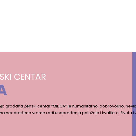
SKI CENTAR
A
ja građana Ženski centar “MILICA” je humanitarno, dobrovoljno, nevla
na neodređeno vreme radi unapređenja položaja i kvaliteta, života i 