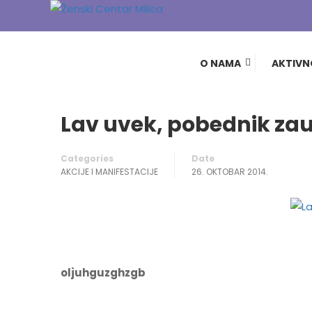
Home
Blog
Akcije i Manifestacije
Lav uvek, 
O NAMA
AKTIVN
Lav uvek, pobednik za
Categories
Date
AKCIJE I MANIFESTACIJE
26. OKTOBAR 2014.
oljuhguzghzgb