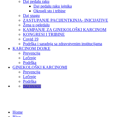
Daj pedalu raku
Daj pedalu raku jajnika
Okrugli sto i tribine
Daj snagu
ZASTUPANJE PACIJENTKINJA- INICIJATIVE
Žena u ogledalu
KAMPANJE ZA GINEKOLOŠKI KARCINOM
KONGRESI I TRIBINE
Covid 19
Podrška i saradnja sa zdravstvenim institucijama
KARCINOM DOJKE
Prevencija
Lečenje
Podrška
GINEKOLOŠKI KARCINOMI
Prevencija
Lečenje
Podrška
DAJ SNAGU
Home
Blog