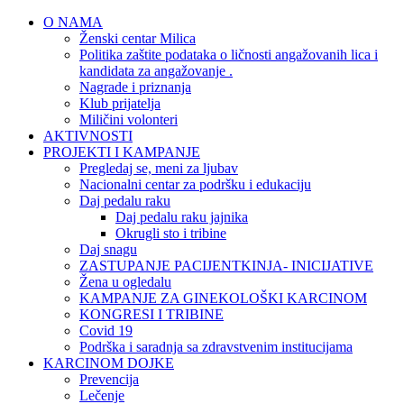
O NAMA
Ženski centar Milica
Politika zaštite podataka o ličnosti angažovanih lica i
kandidata za angažovanje .
Nagrade i priznanja
Klub prijatelja
Miličini volonteri
AKTIVNOSTI
PROJEKTI I KAMPANJE
Pregledaj se, meni za ljubav
Nacionalni centar za podršku i edukaciju
Daj pedalu raku
Daj pedalu raku jajnika
Okrugli sto i tribine
Daj snagu
ZASTUPANJE PACIJENTKINJA- INICIJATIVE
Žena u ogledalu
KAMPANJE ZA GINEKOLOŠKI KARCINOM
KONGRESI I TRIBINE
Covid 19
Podrška i saradnja sa zdravstvenim institucijama
KARCINOM DOJKE
Prevencija
Lečenje