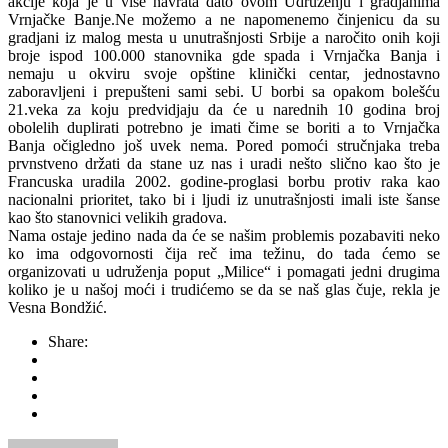
akcije koja je u više navrata dato ovom Udruženju i gradjanima
Vrnjačke Banje.Ne možemo a ne napomenemo činjenicu da su
gradjani iz malog mesta u unutrašnjosti Srbije a naročito onih koji
broje ispod 100.000 stanovnika gde spada i Vrnjačka Banja i
nemaju u okviru svoje opštine klinički centar, jednostavno
zaboravljeni i prepušteni sami sebi. U borbi sa opakom bolešću
21.veka za koju predvidjaju da će u narednih 10 godina broj
obolelih duplirati potrebno je imati čime se boriti a to Vrnjačka
Banja očigledno još uvek nema. Pored pomoći stručnjaka treba
prvnstveno držati da stane uz nas i uradi nešto slično kao što je
Francuska uradila 2002. godine-proglasi borbu protiv raka kao
nacionalni prioritet, tako bi i ljudi iz unutrašnjosti imali iste šanse
kao što stanovnici velikih gradova.
Nama ostaje jedino nada da će se našim problemis pozabaviti neko
ko ima odgovornosti čija reč ima težinu, do tada ćemo se
organizovati u udruženja poput „Milice“ i pomagati jedni drugima
koliko je u našoj moći i trudićemo se da se naš glas čuje, rekla je
Vesna Bondžić.
Share: