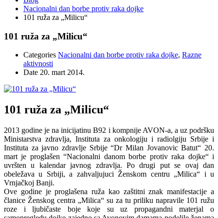
Nacionalni dan borbe protiv raka dojke
101 ruža za „Milicu“
101 ruža za „Milicu“
Categories
Nacionalni dan borbe protiv raka dojke
,
Razne
aktivnosti
Date
20. mart 2014.
101 ruža za „Milicu“
2013 godine je na inicijatinu B92 i kompnije AVON-a, a uz podršku
Ministarstva zdravlja, Instituta za onkologiju i radiolgiju Srbije i
Instituta za javno zdravlje Srbije “Dr Milan Jovanovic Batut“ 20.
mart je proglašen “Nacionalni danom borbe protiv raka dojke“ i
uvršten u kalendar javnog zdravlja. Po drugi put se ovaj dan
obeležava u Srbiji, a zahvaljujuci Ženskom centru „Milica“ i u
Vrnjačkoj Banji.
Ove godine je proglašena ruža kao zaštitni znak manifestacije a
članice Ženskog centra „Milica“ su za tu priliku napravile 101 ružu
roze i ljubičaste boje koje su uz propagandni materjal o
samopregledu dojke zajedno sa Avonovim damama podelile ženama