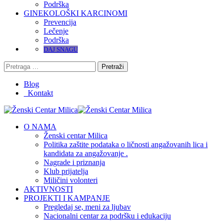
Podrška
GINEKOLOŠKI KARCINOMI
Prevencija
Lečenje
Podrška
DAJ SNAGU
Pretraga
za:
Blog
Kontakt
O NAMA
Ženski centar Milica
Politika zaštite podataka o ličnosti angažovanih lica i
kandidata za angažovanje .
Nagrade i priznanja
Klub prijatelja
Miličini volonteri
AKTIVNOSTI
PROJEKTI I KAMPANJE
Pregledaj se, meni za ljubav
Nacionalni centar za podršku i edukaciju