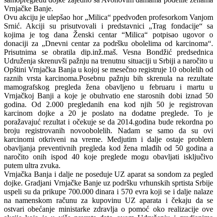
Vrnjačke Banje.
Ovu akciju je ulepšao hor „Milica“ ppedvođen profesorkom Vanjom
Srnić. Akciji su prisutvovali i predstavnici „Trag fondacije“ sa
kojima je tog dana Ženski centar “Milica“ potpisao ugovor o
donaciji za „Dnevni centar za podršku obolelima od karcinoma“.
Prisutnima se obratila dip.inž.maš. Vesna Bondžić predsednica
Udruženja skrenuvši pažnju na trenutnu situaciji u Srbiji a naročito u
Opštini Vrnjačka Banja u kojoj se mesečno registruje 10 obolelih od
raznih vrsta karcinoma.Posebnu pažnju bih skrenula na rezultate
mamografskog pregleda žena obavljeno u februaru i martu u
Vrnjačkoj Banji a koje je obuhvatio ene starosnih dobi iznad 50
godina. Od 2.000 pregledanih ena kod njih 50 je registrovan
karcinom dojke a 20 je poslato na dodatne preglede. To je
poražavajuć rezultat i očekuje se da 2014.godina bude rekordna po
broju registrovanih novoobolelih. Nadam se samo da su ovi
karcinomi otkriveni na vreme. Medjutim i dalje ostaje problem
obavljanja preventivnih pregleda kod žena mlađih od 50 godina a
naročito onih ispod 40 koje preglede mogu obavljati isključivo
putem ultra zvuka.
Vrnjačka Banja i dalje ne poseduje UZ aparat sa sondom za pegled
dojke. Gradjani Vrnjačke Banje uz podršku vrhunskih sprtista Srbije
uspeli su da prikupe 700.000 dinara i 570 evra koji se i dalje nalaze
na namenskom računu za kupovinu UZ aparata i čekaju da se
ostvari obećanje ministarke zdravlja o pomoć oko realizacije ove