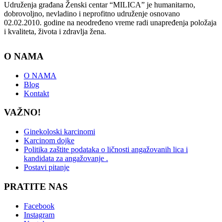
Udruženja građana Ženski centar “MILICA” je humanitarno,
dobrovoljno, nevladino i neprofitno udruženje osnovano
02.02.2010. godine na neodređeno vreme radi unapređenja položaja
i kvaliteta, života i zdravlja žena.
O NAMA
O NAMA
Blog
Kontakt
VAŽNO!
Ginekoloski karcinomi
Karcinom dojke
Politika zaštite podataka o ličnosti angažovanih lica i
kandidata za angažovanje .
Postavi pitanje
PRATITE NAS
Facebook
Instagram