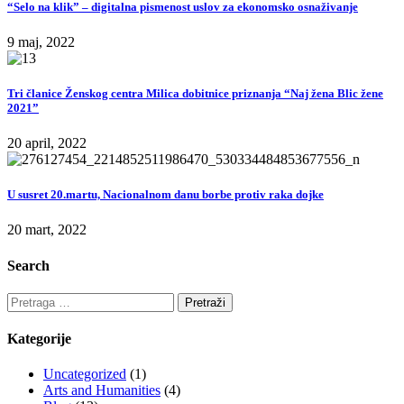
“Selo na klik” – digitalna pismenost uslov za ekonomsko osnaživanje
9 maj, 2022
Tri članice Ženskog centra Milica dobitnice priznanja “Naj žena Blic žene
2021”
20 april, 2022
U susret 20.martu, Nacionalnom danu borbe protiv raka dojke
20 mart, 2022
Search
Pretraga
za:
Kategorije
Uncategorized
(1)
Arts and Humanities
(4)