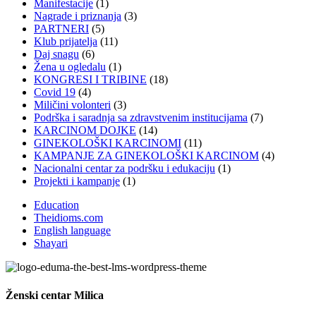
Manifestacije
(1)
Nagrade i priznanja
(3)
PARTNERI
(5)
Klub prijatelja
(11)
Daj snagu
(6)
Žena u ogledalu
(1)
KONGRESI I TRIBINE
(18)
Covid 19
(4)
Miličini volonteri
(3)
Podrška i saradnja sa zdravstvenim institucijama
(7)
KARCINOM DOJKE
(14)
GINEKOLOŠKI KARCINOMI
(11)
KAMPANJE ZA GINEKOLOŠKI KARCINOM
(4)
Nacionalni centar za podršku i edukaciju
(1)
Projekti i kampanje
(1)
Education
Theidioms.com
English language
Shayari
Ženski centar
Milica