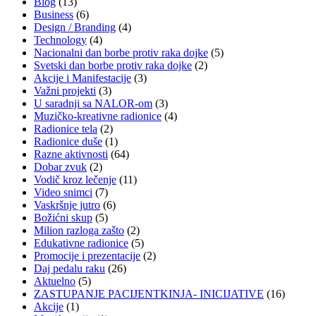
Blog
(13)
Business
(6)
Design / Branding
(4)
Technology
(4)
Nacionalni dan borbe protiv raka dojke
(5)
Svetski dan borbe protiv raka dojke
(2)
Akcije i Manifestacije
(3)
Važni projekti
(3)
U saradnji sa NALOR-om
(3)
Muzičko-kreativne radionice
(4)
Radionice tela
(2)
Radionice duše
(1)
Razne aktivnosti
(64)
Dobar zvuk
(2)
Vodič kroz lečenje
(11)
Video snimci
(7)
Vaskršnje jutro
(6)
Božićni skup
(5)
Milion razloga zašto
(2)
Edukativne radionice
(5)
Promocije i prezentacije
(2)
Daj pedalu raku
(26)
Aktuelno
(5)
ZASTUPANJE PACIJENTKINJA- INICIJATIVE
(16)
Akcije
(1)