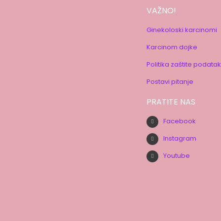
VAŽNO!
Ginekoloski karcinomi
Karcinom dojke
Politika zaštite podata
Postavi pitanje
PRATITE NAS
Facebook
Instagram
Youtube