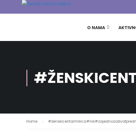
O NAMA
AKTIVN
#ŽENSKICEN
Home
#ženskicentarmilica#niš#zajednozaživotpr