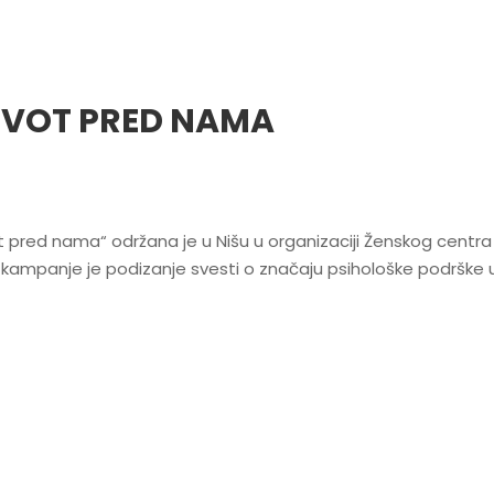
IVOT PRED NAMA
t pred nama“ održana je u Nišu u organizaciji Ženskog centra M
lj kampanje je podizanje svesti o značaju psihološke podrške 