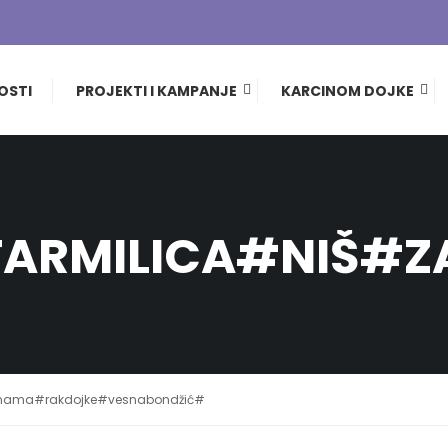
OSTI
PROJEKTI I KAMPANJE
KARCINOM DOJKE
TARMILICA#NIŠ#
ednama#rakdojke#vesnabondžić#