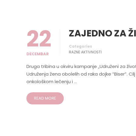
22
ZAJEDNO ZA Ž
Categories
RAZNE AKTIVNOSTI
DECEMBAR
Druga tribina u okviru kampanje „Udruženi za živo
Udruženja žena obolelih od raka dojke “Biser”. Ci
onkološkom lečenju i …
READ MORE