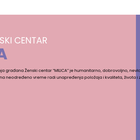
SKI CENTAR
A
ja građana Ženski centar “MILICA” je humanitarno, dobrovoljno, nevla
na neodređeno vreme radi unapređenja položaja i kvaliteta, života i 