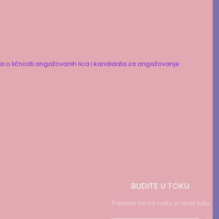
ka o ličnosti angažovanih lica i kandidata za angažovanje .
BUDITE U TOKU.
Prijavite se na našu e-mail listu.