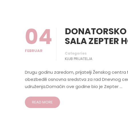
04
DONATORSKO V
SALA ZEPTER 
FEBRUAR
Categories
KLUB PRIJATELJA
Drugu godinu zaredom, prijatelji Ženskog centra Mi
obezbedili osnovna sredstva za rad Dnevnog cent
udruženja.Domaćin ove godine bio je Zepter …
READ MORE