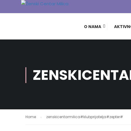
O NAMA
AKTIVN
ZENSKICENTA
Home
zenskicentarmilica#klubprijatelja#zepter#