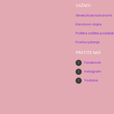
VAŽNO!
Ginekoloski karcinomi
Karcinom dojke
Politika zaštite podata
Postavi pitanje
PRATITE NAS
Facebook
Instagram
Youtube