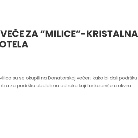
EČE ZA “MILICE”-KRISTALNA
HOTELA
lica su se okupili na Donatorskoj večeri, kako bi dali podršku 
ra za podršku obolelima od raka koji funkcioniše u okviru