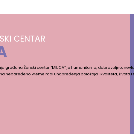
SKI CENTAR
A
ja građana Ženski centar “MILICA” je humanitarno, dobrovoljno, nevla
na neodređeno vreme radi unapređenja položaja i kvaliteta, života i 