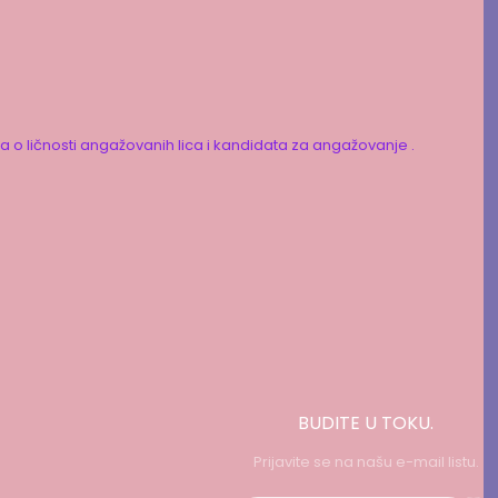
ka o ličnosti angažovanih lica i kandidata za angažovanje .
BUDITE U TOKU.
Prijavite se na našu e-mail listu.