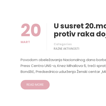
20
U susret 20.m
protiv raka do
MART
Categories
RAZNE AKTIVNOSTI
Povodom obeležavanja Nacionalnog dana borbe pr
Press Centra UNS-a, Knez Mihailova 6, treći sprat
Bondžić, Predsednica udurženja Ženski centar „Mil
READ MORE