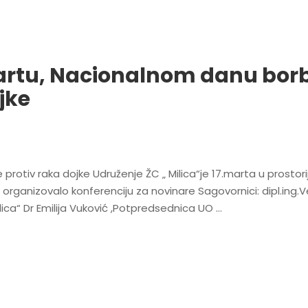
artu, Nacionalnom danu bor
jke
otiv raka dojke Udruženje ŽC „ Milica“je 17.marta u prostor
 organizovalo konferenciju za novinare Sagovornici: dipl.ing.
ica“ Dr Emilija Vuković ,Potpredsednica UO …