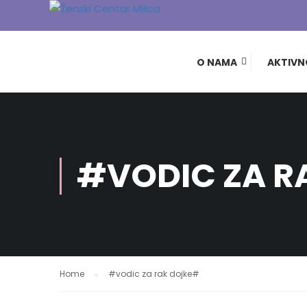
O NAMA
AKTIVN
#VODIC ZA R
Home
#vodic za rak dojke#