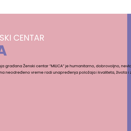
SKI CENTAR
A
ja građana Ženski centar “MILICA” je humanitarno, dobrovoljno, nevla
na neodređeno vreme radi unapređenja položaja i kvaliteta, života i 