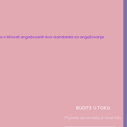
ka o ličnosti angažovanih lica i kandidata za angažovanje .
BUDITE U TOKU.
Prijavite se na našu e-mail listu.