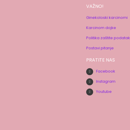
VAŽNO!
Ginekoloski karcinomi
Karcinom dojke
Politika zaštite podata
Postavi pitanje
PRATITE NAS
Facebook
Instagram
Youtube