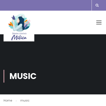
MUSIC
Home
music