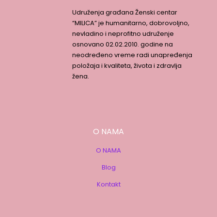
Udruženja građana Ženski centar
“MILICA” je humanitarno, dobrovoljno,
nevladino i neprofitno udruženje
osnovano 02.02.2010. godine na
neodređeno vreme radi unapređenja
položaja i kvaliteta, života i zdravlja
žena.
O NAMA
O NAMA
Blog
Kontakt