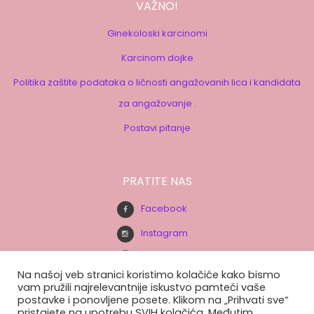
VAŽNO!
Ginekoloski karcinomi
Karcinom dojke
Politika zaštite podataka o ličnosti angažovanih lica i kandidata
za angažovanje .
Postavi pitanje
PRATITE NAS
Facebook
Instagram
Youtube
Na našoj veb stranici koristimo kolačiće kako bismo
vam pružili najrelevantnije iskustvo pamteći vaše
postavke i ponovljene posete. Klikom na „Prihvati sve“
BUDITE U TOKU.
pristajete na upotrebu SVIH kolačića. Međutim,