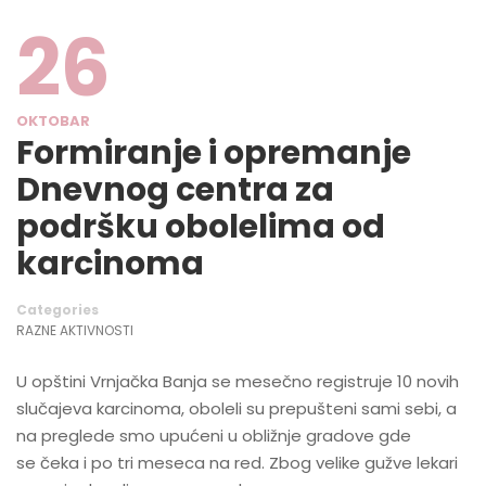
26
OKTOBAR
Formiranje i opremanje
Dnevnog centra za
podršku obolelima od
karcinoma
Categories
RAZNE AKTIVNOSTI
U opštini Vrnjačka Banja se mesečno registruje 10 novih
slučajeva karcinoma, oboleli su prepušteni sami sebi, a
na preglede smo upućeni u obližnje gradove gde
se čeka i po tri meseca na red. Zbog velike gužve lekari