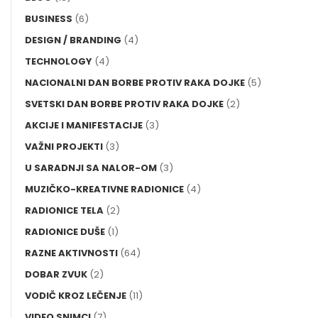
BUSINESS
(6)
DESIGN / BRANDING
(4)
TECHNOLOGY
(4)
NACIONALNI DAN BORBE PROTIV RAKA DOJKE
(5)
SVETSKI DAN BORBE PROTIV RAKA DOJKE
(2)
AKCIJE I MANIFESTACIJE
(3)
VAŽNI PROJEKTI
(3)
U SARADNJI SA NALOR-OM
(3)
MUZIČKO-KREATIVNE RADIONICE
(4)
RADIONICE TELA
(2)
RADIONICE DUŠE
(1)
RAZNE AKTIVNOSTI
(64)
DOBAR ZVUK
(2)
VODIČ KROZ LEČENJE
(11)
VIDEO SNIMCI
(7)