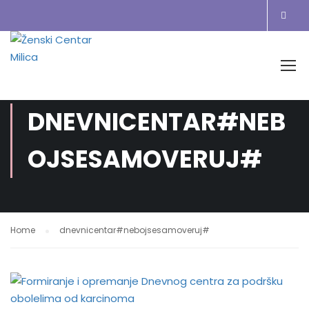
DNEVNICENTAR#NEB
OJSESAMOVERUJ#
Home
dnevnicentar#nebojsesamoveruj#