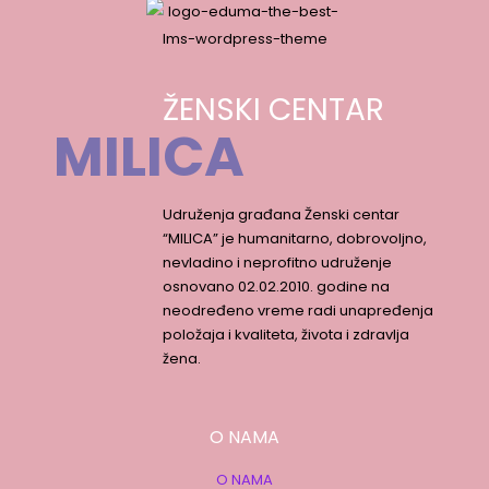
ŽENSKI CENTAR
MILICA
Udruženja građana Ženski centar
“MILICA” je humanitarno, dobrovoljno,
nevladino i neprofitno udruženje
osnovano 02.02.2010. godine na
neodređeno vreme radi unapređenja
položaja i kvaliteta, života i zdravlja
žena.
O NAMA
O NAMA