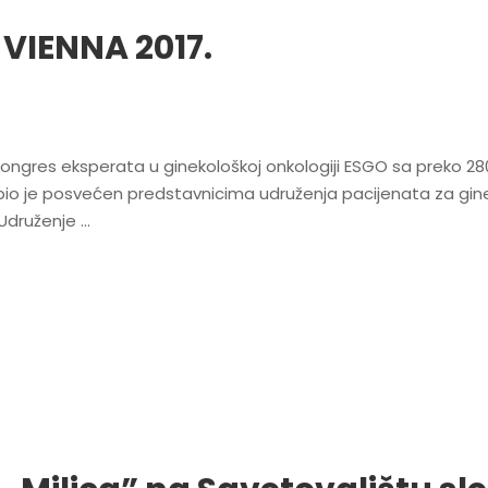
VIENNA 2017.
i kongres eksperata u ginekološkoj onkologiji ESGO sa preko 2
io je posvećen predstavnicima udruženja pacijenata za gine
 Udruženje …