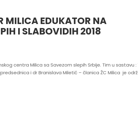
R MILICA EDUKATOR NA
IH I SLABOVIDIH 2018
kog centra Milica sa Savezom slepih Srbije. Tim u sastavu 
redsednica i dr Branislava Miletić – članica ŽC Milica je odr