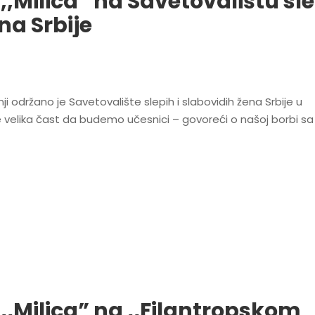
,,Milica” na Savetovalištu sl
na Srbije
ji održano je Savetovalište slepih i slabovidih žena Srbije u
je velika čast da budemo učesnici – govoreći o našoj borbi sa
,,Milica” na ,,Filantropskom