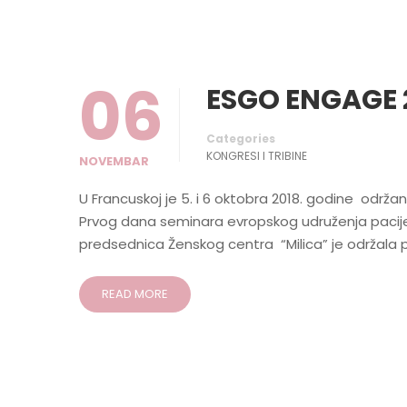
06
ESGO ENGAGE 
Categories
KONGRESI I TRIBINE
NOVEMBAR
U Francuskoj je 5. i 6 oktobra 2018. godine održa
Prvog dana seminara evropskog udruženja pacij
predsednica Ženskog centra “Milica” je održala 
READ MORE