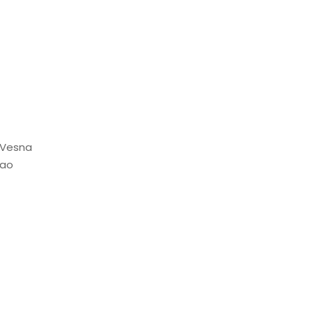
: Vesna
žao