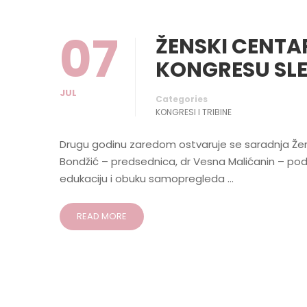
07
ŽENSKI CENTA
KONGRESU SLEP
JUL
Categories
KONGRESI I TRIBINE
Drugu godinu zaredom ostvaruje se saradnja Žens
Bondžić – predsednica, dr Vesna Malićanin – podp
edukaciju i obuku samopregleda …
READ MORE