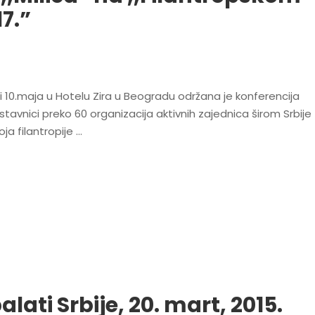
7.”
9.i 10.maja u Hotelu Zira u Beogradu održana je konferencija
stavnici preko 60 organizacija aktivnih zajednica širom Srbije
oja filantropije …
alati Srbije, 20. mart, 2015.