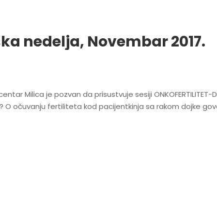
ka nedelja, Novembar 2017.
entar Milica je pozvan da prisustvuje sesiji ONKOFERTILITET-DA
očuvanju fertiliteta kod pacijentkinja sa rakom dojke govor