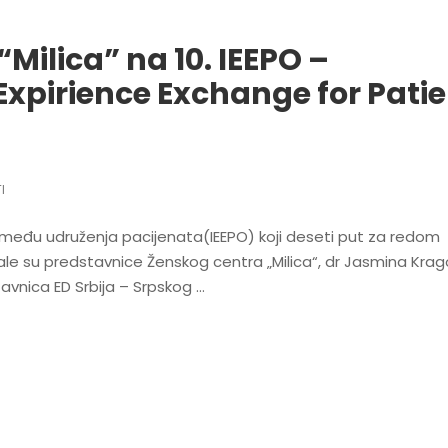
“Milica” na 10. IEEPO –
Expirience Exchange for Pati
I
među udruženja pacijenata(IEEPO) koji deseti put za redom
e su predstavnice Ženskog centra „Milica“, dr Jasmina Krago
tavnica ED Srbija – Srpskog …