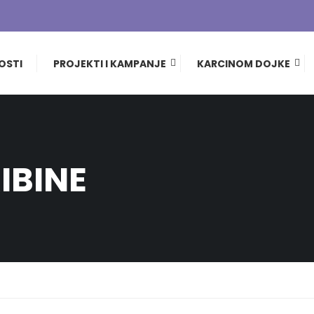
OSTI
PROJEKTI I KAMPANJE
KARCINOM DOJKE
IBINE
Daj pedalu raku jajnika
Okrugli sto i tribine