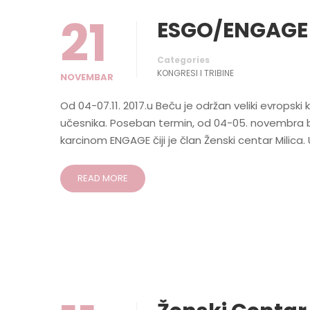
21
ESGO/ENGAGE 
Categories
KONGRESI I TRIBINE
NOVEMBAR
Od 04-07.11. 2017.u Beču je održan veliki evropsk
učesnika. Poseban termin, od 04-05. novembra b
karcinom ENGAGE čiji je član Ženski centar Milica.
READ MORE