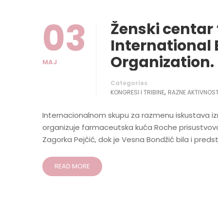
03
Ženski centar 
International 
Organization.
MAJ
Categories
,
KONGRESI I TRIBINE
RAZNE AKTIVNOST
Internacionalnom skupu za razmenu iskustava iz
organizuje farmaceutska kuća Roche prisustvoval
Zagorka Pejčić, dok je Vesna Bondžić bila i preds
READ MORE