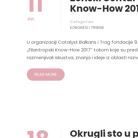
11
Know-How 201
JUL
Categories
KONGRESI I TRIBINE
U organizaciji Catalyst Balkans i Trag fondacije 
,,Filantropski Know-How 2017’’ tokom koje su pred
razmenjivali iskustva, znanja i ideje iz oblasti razv
READ MORE
Okrugli sto u p