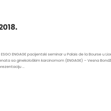
2018.
n ESGO ENGAGE pacijentski seminar u Palais de la Bourse u Lio
enata sa ginekološkim karcinomom (ENGAGE) – Vesna Bondži
prezentaciju …