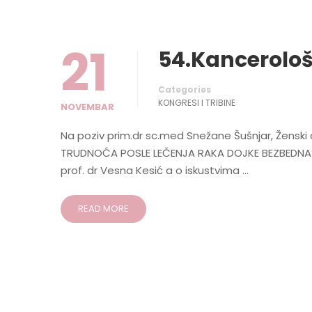
21
54.Kancerološ
Categories
KONGRESI I TRIBINE
NOVEMBAR
Na poziv prim.dr sc.med Snežane Šušnjar, Ženski c
TRUDNOĆA POSLE LEČENJA RAKA DOJKE BEZBEDNA? O 
prof. dr Vesna Kesić a o iskustvima …
READ MORE