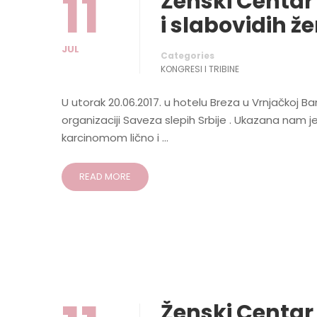
11
Ženski Centar 
i slabovidih že
JUL
Categories
KONGRESI I TRIBINE
U utorak 20.06.2017. u hotelu Breza u Vrnjačkoj Ban
organizaciji Saveza slepih Srbije . Ukazana nam 
karcinomom lično i …
READ MORE
Ženski Centar 