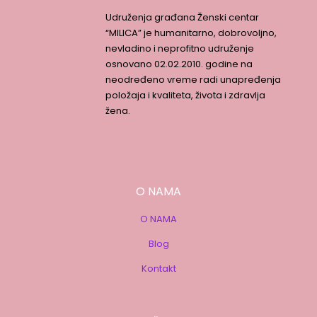
Udruženja građana Ženski centar
“MILICA” je humanitarno, dobrovoljno,
nevladino i neprofitno udruženje
osnovano 02.02.2010. godine na
neodređeno vreme radi unapređenja
položaja i kvaliteta, života i zdravlja
žena.
O NAMA
O NAMA
Blog
Kontakt