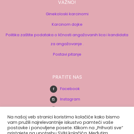
VAŽNO!
Ginekoloski karcinomi
Karcinom dojke
Politika zaštite podataka o ličnosti angažovanih lica i kandidata
za angažovanje .
Postavi pitanje
PRATITE NAS
Facebook
Instagram
Youtube
Na našoj veb stranici koristimo kolačiće kako bismo
vam pružili najrelevantnije iskustvo pamteći vaše
postavke i ponovljene posete. Klikom na „Prihvati sve“
BUDITE U TOKU.
pristajete na upotrebu SVIH kolačića. Međutim,